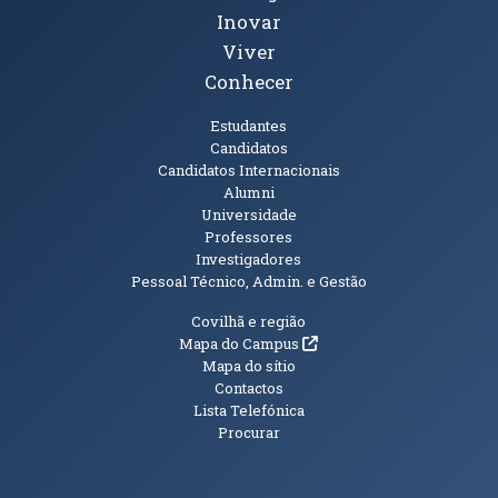
Inovar
Viver
Conhecer
Públicos
Estudantes
Candidatos
Candidatos Internacionais
Alumni
Universidade
Professores
Investigadores
Pessoal Técnico, Admin. e Gestão
Informações Adicionais
Covilhã e região
(abre em nova janela)
Mapa do Campus
Mapa do sítio
Contactos
Lista Telefónica
Procurar