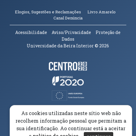
(abre em n
Elogios, Sugestões e Reclamações
Livro Amarelo
(abre em nova janela)
Canal Denúncia
Acessibilidade
Aviso/Privacidade
Proteção de
Dados
Universidade da Beira Interior
© 2026
Parceiros e Financiadores
(abre em nova janela)
(abre em nova janela)
(abre em nova janela)
(abre em nova janela)
As cookies utilizadas neste sítio web não
recolhem informação pessoal que permitam a
(abre em nova janela)
sua identificação. Ao continuar está a aceitar