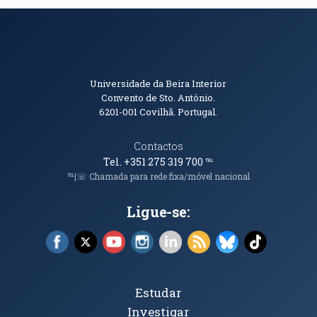
Informações de Contacto
Universidade da Beira Interior
Convento de Sto. António.
6201-001
Covilhã. Portugal.
Contactos
Tel. +351 275 319 700
℡
℡|☏ Chamada para rede fixa/móvel nacional
Ligue-se:
Facebook (abre em nova janela)
X (abre em nova janela)
YouTube (abre em nova janela)
Instagram (abre em nova janela)
LinkedIn (abre em nova ja
RSS (abre em nova ja
Bluesky (abre e
TikTok (a
Tópicos Principais
Estudar
Investigar