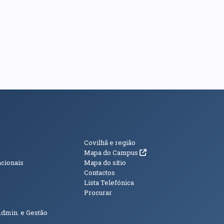
s
Informações Adici
Covilhã e região
(abre em nova janela)
Mapa do Campus
acionais
Mapa do sítio
Contactos
Lista Telefónica
Procurar
Admin. e Gestão