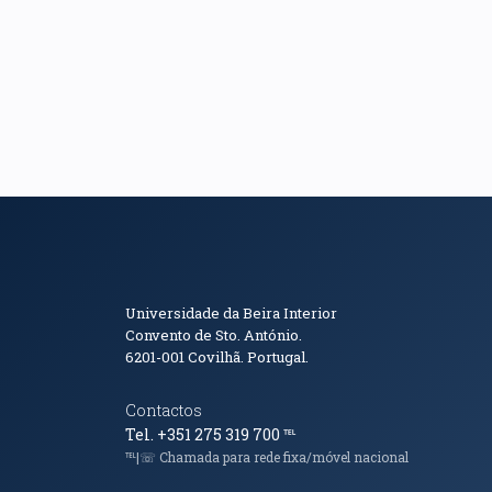
Informações de Conta
Universidade da Beira Interior
Convento de Sto. António.
6201-001
Covilhã. Portugal.
Contactos
Tel. +351 275 319 700
℡
℡|☏ Chamada para rede fixa/móvel nacional