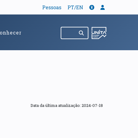
Tradução
Acessibilidade
Menu de util
Pessoas
PT/EN
Pesquisar no site
(abre em nov
onhecer
Data da última atualização:
2024-07-18