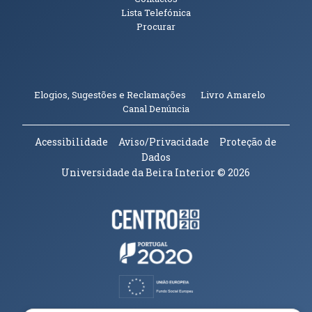
Lista Telefónica
Procurar
(abre em n
Elogios, Sugestões e Reclamações
Livro Amarelo
(abre em nova janela)
Canal Denúncia
Acessibilidade
Aviso/Privacidade
Proteção de
Dados
Universidade da Beira Interior
© 2026
Parceiros e Financiadores
(abre em nova janela)
(abre em nova janela)
(abre em nova janela)