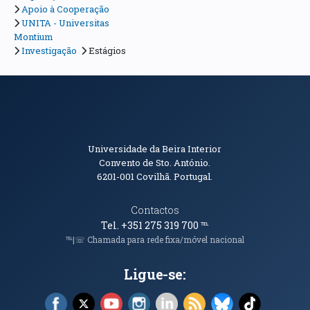
Apoio à Cooperação
UNITA - Universitas
Montium
Investigação
Estágios
Informações de Contacto
Universidade da Beira Interior
Convento de Sto. António.
6201-001
Covilhã. Portugal.
Contactos
Tel. +351 275 319 700
℡
℡|☏ Chamada para rede fixa/móvel nacional
Ligue-se:
Facebook (abre em nova janela)
X (abre em nova janela)
YouTube (abre em nova janela)
Instagram (abre em nova janela)
LinkedIn (abre em nova ja
RSS (abre em nova ja
Bluesky (abre e
TikTok (a