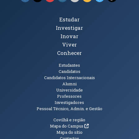
Tópicos Principais
Estudar
Investigar
Inovar
Viver
Conhecer
Públicos
Estudantes
Candidatos
Candidatos Internacionais
Alumni
Universidade
Professores
Investigadores
Pessoal Técnico, Admin. e Gestão
Informações Adicionais
Covilhã e região
(abre em nova janela)
Mapa do Campus
Mapa do sítio
Contactos