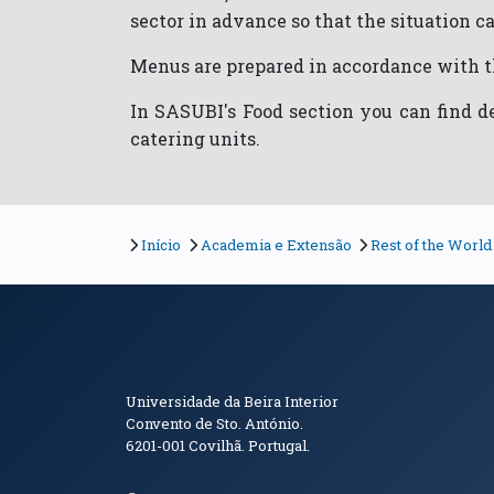
sector in advance so that the situation c
Menus are prepared in accordance with th
In SASUBI's Food section you can find det
catering units.
Início
Academia e Extensão
Rest of the World
Informações de Conta
Universidade da Beira Interior
Convento de Sto. António.
6201-001
Covilhã. Portugal.