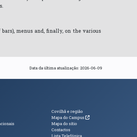
s.
 bars), menus and, finally, on the various
Data da última atualização:
2026-06-09
s
Informações Adici
Covilhã e região
(abre em nova janela)
Mapa do Campus
acionais
Mapa do sítio
Contactos
Lista Telefónica