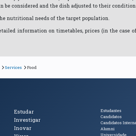
an be considered and the dish adjusted to their condition
e nutritional needs of the target population.
ailed information on timetables, prices (in the case of
Services
Food
cto
Tópicos Principais
Público
Estudantes
Estudar
Candidatos
Investigar
Candidatos Intern
Inovar
Alumni
Universidade