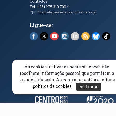
Contactos
Tel. +351 275 319 700
℡
℡|☏ Chamada para rede fixa/móvel nacional
Ligue-se:
Facebook (abre em nova janela)
X (abre em nova janela)
YouTube (abre em nova janela)
Instagram (abre em nova 
LinkedIn (abre em n
RSS (abre em n
Bluesky 
Tik
As cookies utilizadas neste sítio web não
Elogios, Sugestões e Reclamações
Livro Amarel
recolhem informação pessoal que permitam a
sua identificação. Ao continuar está a aceitar a
Acessibilidade
Aviso/Privacidade
Proteção 
política de cookies
.
continuar
Parceiros e Financiad
(abre em nova janela)