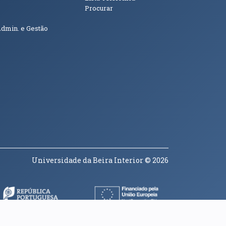
Procurar
Admin. e Gestão
Universidade da Beira Interior
© 2026
a janela)
(abre em nova janela)
(abre em nova janela