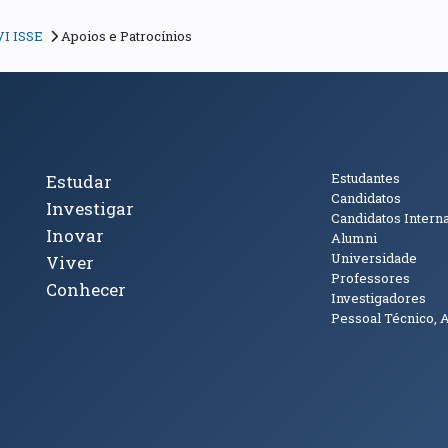
VI ISSE
Apoios e Patrocínios
cto
Tópicos Principais
Público
Estudantes
Estudar
Candidatos
Investigar
Candidatos Intern
Inovar
Alumni
Universidade
Viver
Professores
Conhecer
Investigadores
Pessoal Técnico, 
janela)
ova janela)
ova janela)
(abre em nova janela)
Tok (abre em nova janela)