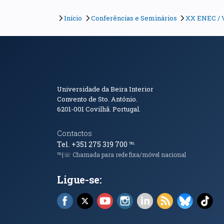
Início
Conferências e Seminários
XX ENEC / 
Informações de Conta
Universidade da Beira Interior
Convento de Sto. António.
6201-001
Covilhã. Portugal.
Contactos
Tel. +351 275 319 700
℡
℡|☏ Chamada para rede fixa/móvel nacional
Ligue-se:
Facebook (abre em nova janela)
X (abre em nova janela)
YouTube (abre em nova janela)
Instagram (abre em nova 
LinkedIn (abre em n
RSS (abre em n
Bluesky 
Tik