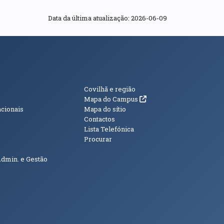
Data da última atualização:
2026-06-09
s
Informações Adici
Covilhã e região
(abre em nova janela)
Mapa do Campus
acionais
Mapa do sítio
Contactos
Lista Telefónica
Procurar
Admin. e Gestão