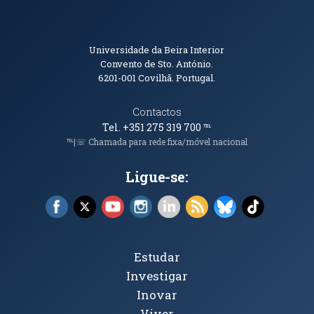
Informações de Contacto
Universidade da Beira Interior
Convento de Sto. António.
6201-001
Covilhã. Portugal.
Contactos
Tel. +351 275 319 700
℡
℡|☏ Chamada para rede fixa/móvel nacional
Ligue-se:
Facebook (abre em nova janela)
X (abre em nova janela)
YouTube (abre em nova janela)
Instagram (abre em nova janela)
LinkedIn (abre em nova ja
RSS (abre em nova ja
Bluesky (abre e
TikTok (a
Tópicos Principais
Estudar
Investigar
Inovar
Viver