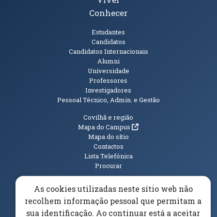
Conhecer
Públicos
Estudantes
Candidatos
Candidatos Internacionais
Alumni
Universidade
Professores
Investigadores
Pessoal Técnico, Admin. e Gestão
Informações Adicionais
Covilhã e região
(abre em nova janela)
Mapa do Campus
Mapa do sítio
Contactos
Lista Telefónica
Procurar
As cookies utilizadas neste sítio web não
recolhem informação pessoal que permitam a
sua identificação. Ao continuar está a aceitar
(abre em n
Elogios, Sugestões e Reclamações
Livro Amarelo