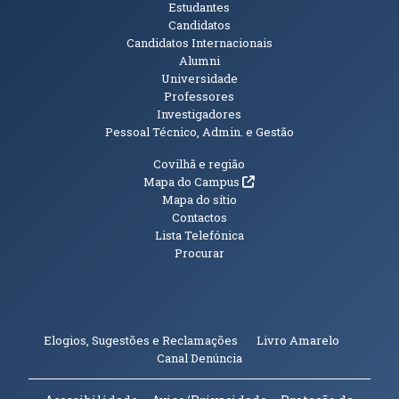
Públicos
Estudantes
Candidatos
Candidatos Internacionais
Alumni
Universidade
Professores
Investigadores
Pessoal Técnico, Admin. e Gestão
Informações Adicionais
Covilhã e região
(abre em nova janela)
Mapa do Campus
Mapa do sítio
Contactos
Lista Telefónica
Procurar
(abre em n
Elogios, Sugestões e Reclamações
Livro Amarelo
(abre em nova janela)
Canal Denúncia