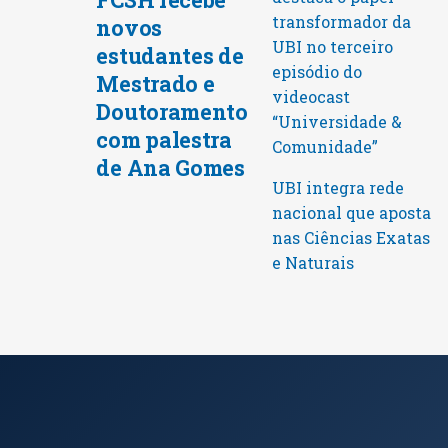
transformador da
novos
UBI no terceiro
estudantes de
episódio do
Mestrado e
videocast
Doutoramento
“Universidade &
com palestra
Comunidade”
de Ana Gomes
UBI integra rede
nacional que aposta
nas Ciências Exatas
e Naturais