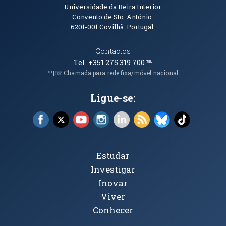
Informações de Contacto
Universidade da Beira Interior
Convento de Sto. António.
6201-001
Covilhã. Portugal.
Contactos
Tel. +351 275 319 700
℡
℡|☏ Chamada para rede fixa/móvel nacional
Ligue-se:
Facebook (abre em nova janela)
X (abre em nova janela)
YouTube (abre em nova janela)
Instagram (abre em nova janela)
LinkedIn (abre em nova ja
RSS (abre em nova ja
Bluesky (abre e
TikTok (a
Tópicos Principais
Estudar
Investigar
Inovar
Viver
Conhecer