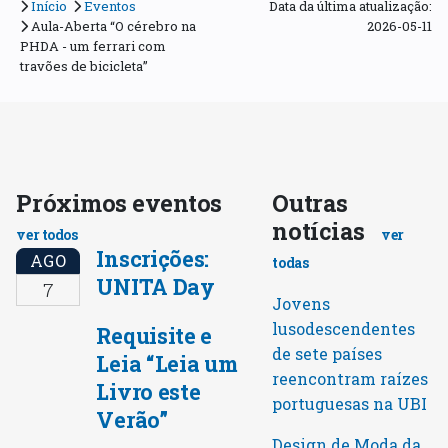
Início
Eventos
Data da última atualização:
Aula-Aberta “O cérebro na
2026-05-11
PHDA - um ferrari com
travões de bicicleta”
Próximos eventos
Outras
notícias
ver todos
ver
Inscrições:
AGO
todas
UNITA Day
7
Jovens
lusodescendentes
Requisite e
de sete países
Leia “Leia um
reencontram raízes
Livro este
portuguesas na UBI
Verão”
Design de Moda da