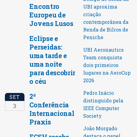
Encontro
UBI aproxima
Europeu de
criação
contemporânea da
Jovens Lusos
Renda de Bilros de
Peniche
Eclipse e
Perseidas:
UBI Aeronautics
uma tarde e
Team conquista
uma noite
dois primeiros
para descobrir
lugares na AeroCup
o céu
2026
Pedro Inácio
2ª
SET
distinguido pela
Conferência
3
IEEE Computer
Internacional
Society
Praxis
João Morgado
FCSH recebe
destaca o papel