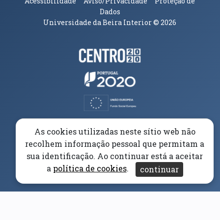
Acessibilidade
Aviso/Privacidade
Proteção de
Dados
Universidade da Beira Interior
© 2026
Parceiros e Financiadores
(abre em nova janela)
(abre em nova janela)
(abre em nova janela)
(abre em nova janela)
As cookies utilizadas neste sítio web não
recolhem informação pessoal que permitam a
(abre em nova janela)
sua identificação. Ao continuar está a aceitar
a
política de cookies
.
continuar
(abre em nova janela)