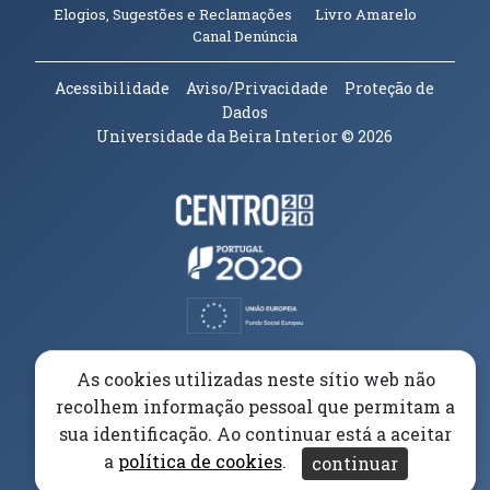
(abre em n
Elogios, Sugestões e Reclamações
Livro Amarelo
(abre em nova janela)
Canal Denúncia
Acessibilidade
Aviso/Privacidade
Proteção de
Dados
Universidade da Beira Interior
© 2026
Parceiros e Financiadores
(abre em nova janela)
(abre em nova janela)
(abre em nova janela)
(abre em nova janela)
As cookies utilizadas neste sítio web não
recolhem informação pessoal que permitam a
(abre em nova janela)
sua identificação. Ao continuar está a aceitar
a
política de cookies
.
continuar
(abre em nova janela)