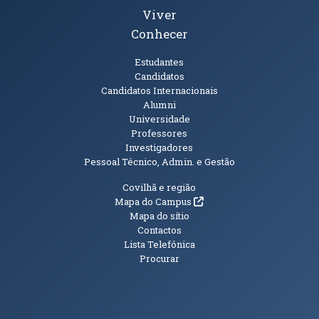
Viver
Conhecer
Públicos
Estudantes
Candidatos
Candidatos Internacionais
Alumni
Universidade
Professores
Investigadores
Pessoal Técnico, Admin. e Gestão
Informações Adicionais
Covilhã e região
(abre em nova janela)
Mapa do Campus
Mapa do sítio
Contactos
Lista Telefónica
Procurar