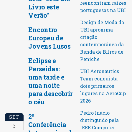
reencontram raízes
Livro este
portuguesas na UBI
Verão”
Design de Moda da
Encontro
UBI aproxima
Europeu de
criação
contemporânea da
Jovens Lusos
Renda de Bilros de
Peniche
Eclipse e
Perseidas:
UBI Aeronautics
uma tarde e
Team conquista
uma noite
dois primeiros
para descobrir
lugares na AeroCup
o céu
2026
Pedro Inácio
2ª
SET
distinguido pela
Conferência
3
IEEE Computer