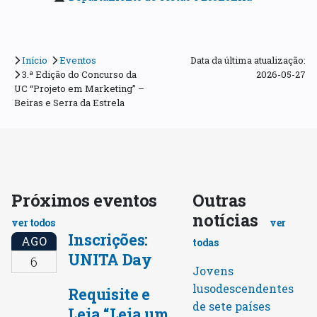
Início
Eventos
Data da última atualização:
3.ª Edição do Concurso da
2026-05-27
UC “Projeto em Marketing” –
Beiras e Serra da Estrela
Próximos eventos
Outras
notícias
ver todos
ver
Inscrições:
AGO
todas
UNITA Day
6
Jovens
lusodescendentes
Requisite e
de sete países
Leia “Leia um