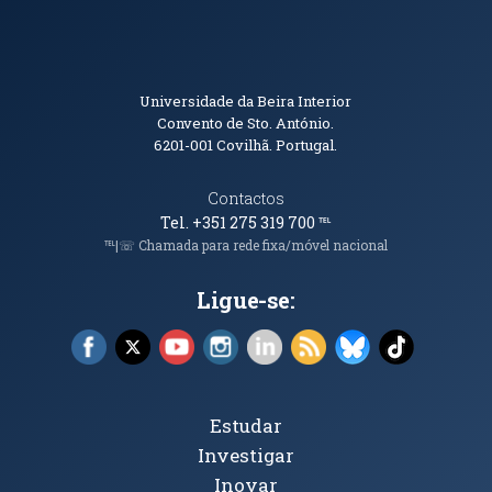
Informações de Contacto
Universidade da Beira Interior
Convento de Sto. António.
6201-001
Covilhã. Portugal.
Contactos
Tel. +351 275 319 700
℡
℡|☏ Chamada para rede fixa/móvel nacional
Ligue-se:
Facebook (abre em nova janela)
X (abre em nova janela)
YouTube (abre em nova janela)
Instagram (abre em nova janela)
LinkedIn (abre em nova ja
RSS (abre em nova ja
Bluesky (abre e
TikTok (a
Tópicos Principais
Estudar
Investigar
Inovar