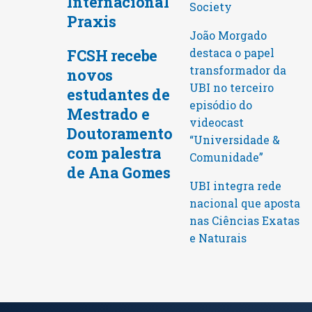
Internacional
Society
Praxis
João Morgado
FCSH recebe
destaca o papel
transformador da
novos
UBI no terceiro
estudantes de
episódio do
Mestrado e
videocast
Doutoramento
“Universidade &
com palestra
Comunidade”
de Ana Gomes
UBI integra rede
nacional que aposta
nas Ciências Exatas
e Naturais