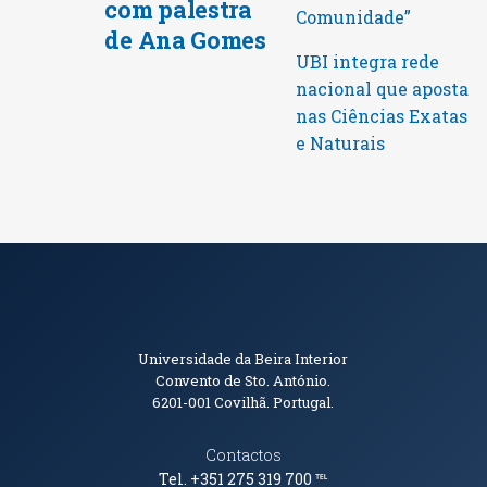
com palestra
Comunidade”
de Ana Gomes
UBI integra rede
nacional que aposta
nas Ciências Exatas
e Naturais
Informações de Contacto
Universidade da Beira Interior
Convento de Sto. António.
6201-001
Covilhã. Portugal.
Contactos
Tel. +351 275 319 700
℡