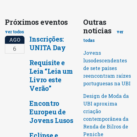
Próximos eventos
Outras
notícias
ver todos
ver
Inscrições:
AGO
todas
UNITA Day
6
Jovens
lusodescendentes
Requisite e
de sete países
Leia “Leia um
reencontram raízes
Livro este
portuguesas na UBI
Verão”
Design de Moda da
Encontro
UBI aproxima
Europeu de
criação
contemporânea da
Jovens Lusos
Renda de Bilros de
Peniche
Eclipse e