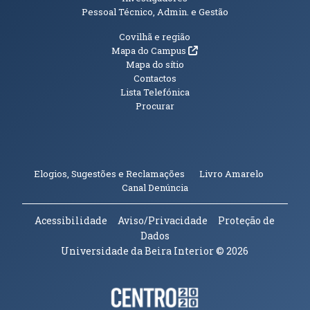
Pessoal Técnico, Admin. e Gestão
Informações Adicionais
Covilhã e região
(abre em nova janela)
Mapa do Campus
Mapa do sítio
Contactos
Lista Telefónica
Procurar
(abre em n
Elogios, Sugestões e Reclamações
Livro Amarelo
(abre em nova janela)
Canal Denúncia
Acessibilidade
Aviso/Privacidade
Proteção de
Dados
Universidade da Beira Interior
© 2026
Parceiros e Financiadores
(abre em nova janela)