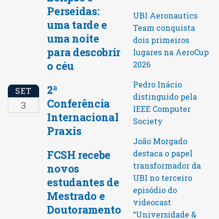
Perseidas:
UBI Aeronautics
uma tarde e
Team conquista
uma noite
dois primeiros
para descobrir
lugares na AeroCup
o céu
2026
Pedro Inácio
2ª
SET
distinguido pela
Conferência
3
IEEE Computer
Internacional
Society
Praxis
João Morgado
FCSH recebe
destaca o papel
transformador da
novos
UBI no terceiro
estudantes de
episódio do
Mestrado e
videocast
Doutoramento
“Universidade &