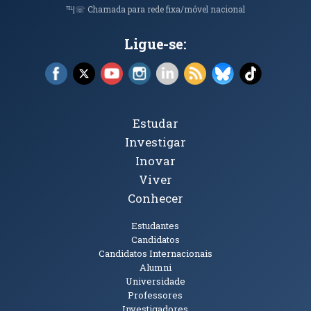
℡|☏ Chamada para rede fixa/móvel nacional
Ligue-se:
Facebook (abre em nova janela)
X (abre em nova janela)
YouTube (abre em nova janela)
Instagram (abre em nova janela)
LinkedIn (abre em nova ja
RSS (abre em nova ja
Bluesky (abre e
TikTok (a
Tópicos Principais
Estudar
Investigar
Inovar
Viver
Conhecer
Públicos
Estudantes
Candidatos
Candidatos Internacionais
Alumni
Universidade
Professores
Investigadores