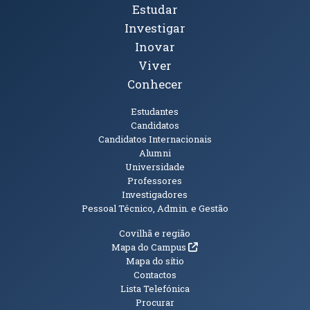
Tópicos Principais
Estudar
Investigar
Inovar
Viver
Conhecer
Públicos
Estudantes
Candidatos
Candidatos Internacionais
Alumni
Universidade
Professores
Investigadores
Pessoal Técnico, Admin. e Gestão
Informações Adicionais
Covilhã e região
(abre em nova janela)
Mapa do Campus
Mapa do sítio
Contactos
Lista Telefónica
Procurar