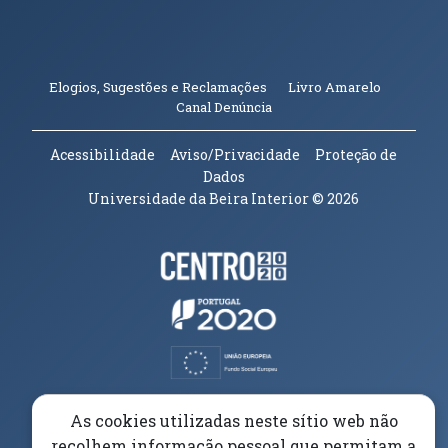
(abre em n
Elogios, Sugestões e Reclamações
Livro Amarelo
(abre em nova janela)
Canal Denúncia
Acessibilidade
Aviso/Privacidade
Proteção de
Dados
Universidade da Beira Interior
© 2026
Parceiros e Financiadores
(abre em nova janela)
(abre em nova janela)
(abre em nova janela)
(abre em nova janela)
As cookies utilizadas neste sítio web não
recolhem informação pessoal que permitam a