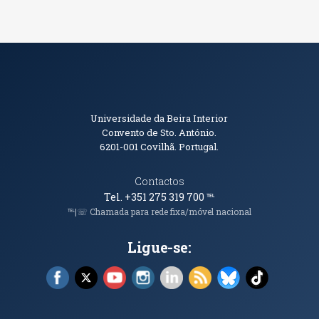
Informações de Contacto
Universidade da Beira Interior
Convento de Sto. António.
6201-001
Covilhã. Portugal.
Contactos
Tel. +351 275 319 700
℡
℡|☏ Chamada para rede fixa/móvel nacional
Ligue-se:
Facebook (abre em nova janela)
X (abre em nova janela)
YouTube (abre em nova janela)
Instagram (abre em nova janela)
LinkedIn (abre em nova ja
RSS (abre em nova ja
Bluesky (abre e
TikTok (a