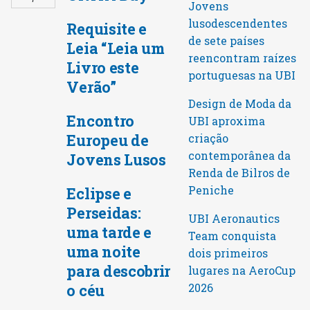
Jovens
lusodescendentes
Requisite e
de sete países
Leia “Leia um
reencontram raízes
Livro este
portuguesas na UBI
Verão”
Design de Moda da
Encontro
UBI aproxima
Europeu de
criação
contemporânea da
Jovens Lusos
Renda de Bilros de
Peniche
Eclipse e
Perseidas:
UBI Aeronautics
uma tarde e
Team conquista
uma noite
dois primeiros
para descobrir
lugares na AeroCup
o céu
2026