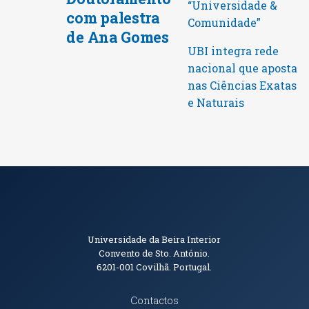
“Universidade &
com palestra
Comunidade”
de Ana Gomes
UBI integra rede
nacional que aposta
nas Ciências Exatas
e Naturais
Informações de Contacto
Universidade da Beira Interior
Convento de Sto. António.
6201-001
Covilhã. Portugal.
Contactos