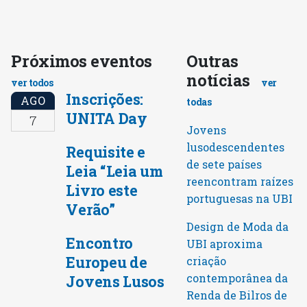
Próximos eventos
Outras
notícias
ver todos
ver
Inscrições:
AGO
todas
UNITA Day
7
Jovens
lusodescendentes
Requisite e
de sete países
Leia “Leia um
reencontram raízes
Livro este
portuguesas na UBI
Verão”
Design de Moda da
Encontro
UBI aproxima
Europeu de
criação
contemporânea da
Jovens Lusos
Renda de Bilros de