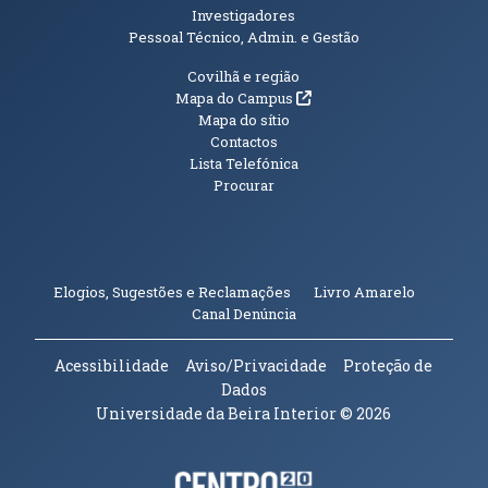
Investigadores
Pessoal Técnico, Admin. e Gestão
Informações Adicionais
Covilhã e região
(abre em nova janela)
Mapa do Campus
Mapa do sítio
Contactos
Lista Telefónica
Procurar
(abre em n
Elogios, Sugestões e Reclamações
Livro Amarelo
(abre em nova janela)
Canal Denúncia
Acessibilidade
Aviso/Privacidade
Proteção de
Dados
Universidade da Beira Interior
© 2026
Parceiros e Financiadores
(abre em nova janela)