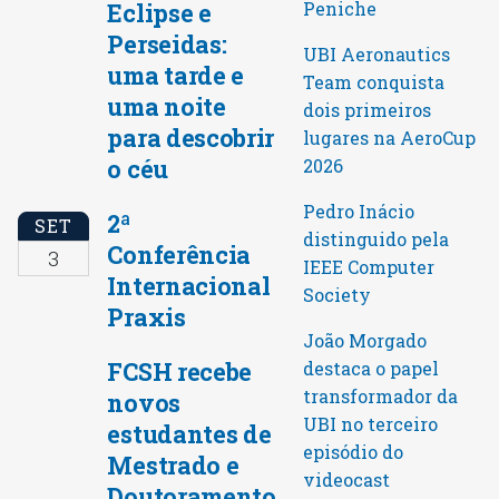
Peniche
Eclipse e
Perseidas:
UBI Aeronautics
uma tarde e
Team conquista
uma noite
dois primeiros
para descobrir
lugares na AeroCup
o céu
2026
Pedro Inácio
2ª
SET
distinguido pela
Conferência
3
IEEE Computer
Internacional
Society
Praxis
João Morgado
FCSH recebe
destaca o papel
transformador da
novos
UBI no terceiro
estudantes de
episódio do
Mestrado e
videocast
Doutoramento