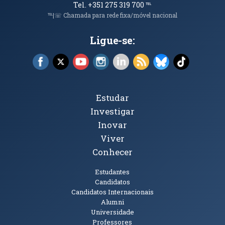
Tel. +351 275 319 700
℡
℡|☏ Chamada para rede fixa/móvel nacional
Ligue-se:
Facebook (abre em nova janela)
X (abre em nova janela)
YouTube (abre em nova janela)
Instagram (abre em nova janela)
LinkedIn (abre em nova ja
RSS (abre em nova ja
Bluesky (abre e
TikTok (a
Tópicos Principais
Estudar
Investigar
Inovar
Viver
Conhecer
Públicos
Estudantes
Candidatos
Candidatos Internacionais
Alumni
Universidade
Professores