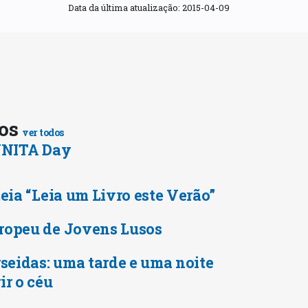
Data da última atualização:
2015-04-09
tos
ver todos
 UNITA Day
Leia “Leia um Livro este Verão”
ropeu de Jovens Lusos
rseidas: uma tarde e uma noite
ir o céu