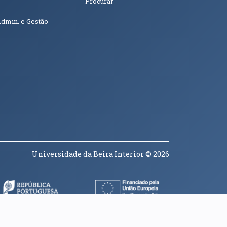
Procurar
Admin. e Gestão
Universidade da Beira Interior
© 2026
a janela)
(abre em nova janela)
(abre em nova janela