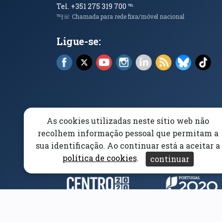
Tel. +351 275 319 700
℡
℡|☏ Chamada para rede fixa/móvel nacional
Ligue-se:
Facebook (abre em nova janela)
X (abre em nova janela)
YouTube (abre em nova janela)
Instagram (abre em nova 
LinkedIn (abre em n
RSS (abre em n
Bluesky 
Tik
As cookies utilizadas neste sítio web não
Elogios, Sugestões e Reclamações
Livro Amarel
recolhem informação pessoal que permitam a
sua identificação. Ao continuar está a aceitar a
Acessibilidade
Aviso/Privacidade
Proteção 
política de cookies
.
continuar
Parceiros e Financiad
(abre em nova janela)