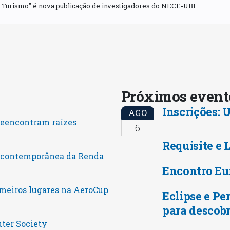
o Turismo” é nova publicação de investigadores do NECE-UBI
Próximos even
Inscrições:
AGO
reencontram raízes
6
Requisite e 
o contemporânea da Renda
Encontro Eu
meiros lugares na AeroCup
Eclipse e Pe
para descobr
uter Society