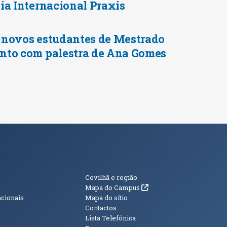
ia Internacional Praxis
 novos estudantes de Mestrado
nto com palestra de Ana Gomes
s
Informações Adici
Covilhã e região
(abre em nova janela)
Mapa do Campus
acionais
Mapa do sítio
Contactos
Lista Telefónica