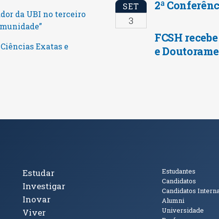
2ª Conferênc
SET
dor da UBI no terceiro
3
Comunidade”
FCSH recebe
 Ciências Exatas e
e Doutorame
cto
Tópicos Principais
Público
Estudantes
Estudar
Candidatos
Investigar
Candidatos Intern
Inovar
Alumni
Universidade
Viver