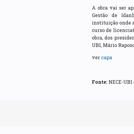
A obra vai ser ap
Gestão de Idanh
instituição onde 
curso de licencia
obra, dos presid
UBI, Mário Raposo
ver
capa
Fonte:
NECE-UBI e