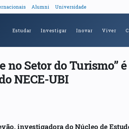
ernacionais
Alumni
Universidade
Estudar
Investigar
Inovar
Viver
C
e no Setor do Turismo” é
s do NECE-UBI
tevão, investigadora do Núcleo de Estu