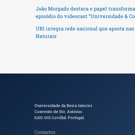
João Morgado destaca o papel transforma
episódio do videocast “Universidade & 
UBI integra rede nacional que aposta nas
Naturais
Informações de Conta
Universidade da Beira Interior
Convento de Sto. António.
6201-001
Covilhã. Portugal.
Contactos