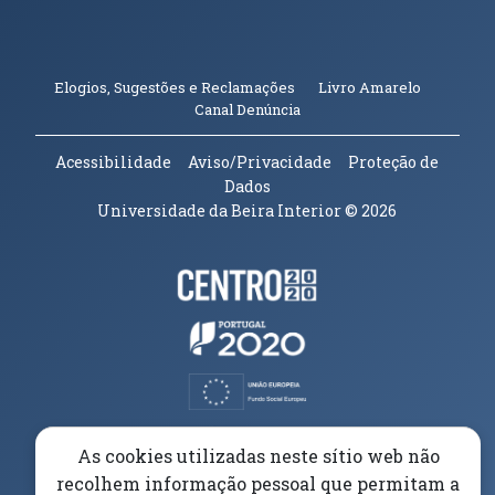
(abre em n
Elogios, Sugestões e Reclamações
Livro Amarelo
(abre em nova janela)
Canal Denúncia
Acessibilidade
Aviso/Privacidade
Proteção de
Dados
Universidade da Beira Interior
© 2026
Parceiros e Financiadores
(abre em nova janela)
(abre em nova janela)
(abre em nova janela)
(abre em nova janela)
As cookies utilizadas neste sítio web não
recolhem informação pessoal que permitam a
(abre em nova janela)