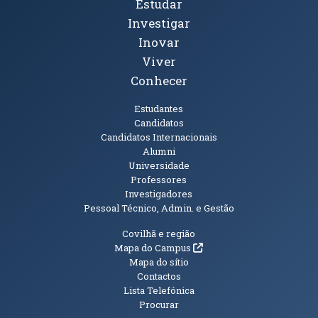
Tópicos Principais
Estudar
Investigar
Inovar
Viver
Conhecer
Públicos
Estudantes
Candidatos
Candidatos Internacionais
Alumni
Universidade
Professores
Investigadores
Pessoal Técnico, Admin. e Gestão
Informações Adicionais
Covilhã e região
(abre em nova janela)
Mapa do Campus
Mapa do sítio
Contactos
Lista Telefónica
Procurar