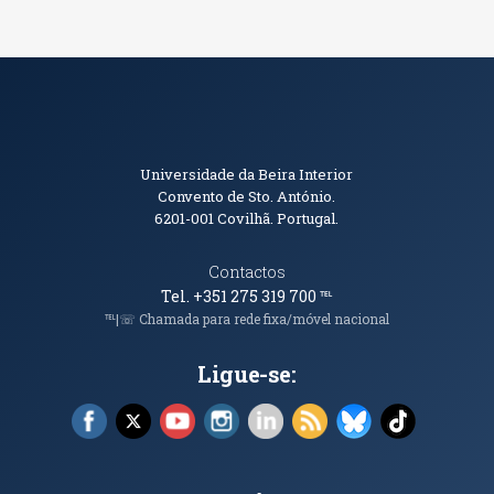
Informações de Contacto
Universidade da Beira Interior
Convento de Sto. António.
6201-001
Covilhã. Portugal.
Contactos
Tel. +351 275 319 700
℡
℡|☏ Chamada para rede fixa/móvel nacional
Ligue-se:
Facebook (abre em nova janela)
X (abre em nova janela)
YouTube (abre em nova janela)
Instagram (abre em nova janela)
LinkedIn (abre em nova ja
RSS (abre em nova ja
Bluesky (abre e
TikTok (a