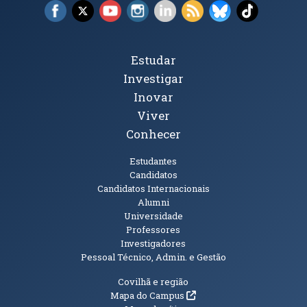
Facebook (abre em nova janela)
X (abre em nova janela)
YouTube (abre em nova janela)
Instagram (abre em nova janela)
LinkedIn (abre em nova ja
RSS (abre em nova ja
Bluesky (abre e
TikTok (a
Tópicos Principais
Estudar
Investigar
Inovar
Viver
Conhecer
Públicos
Estudantes
Candidatos
Candidatos Internacionais
Alumni
Universidade
Professores
Investigadores
Pessoal Técnico, Admin. e Gestão
Informações Adicionais
Covilhã e região
(abre em nova janela)
Mapa do Campus