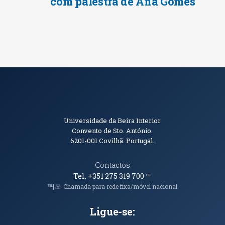
com palestra de Ana Gomes
Informações de Contacto
Universidade da Beira Interior
Convento de Sto. António.
6201-001
Covilhã. Portugal.
Contactos
Tel. +351 275 319 700
℡
℡|☏ Chamada para rede fixa/móvel nacional
Ligue-se: