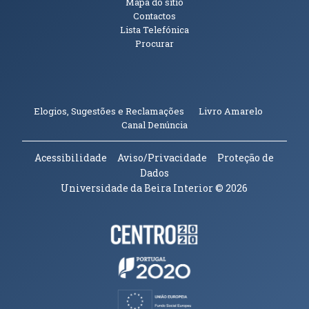
Mapa do sítio
Contactos
Lista Telefónica
Procurar
(abre em n
Elogios, Sugestões e Reclamações
Livro Amarelo
(abre em nova janela)
Canal Denúncia
Acessibilidade
Aviso/Privacidade
Proteção de
Dados
Universidade da Beira Interior
© 2026
Parceiros e Financiadores
(abre em nova janela)
(abre em nova janela)
(abre em nova janela)