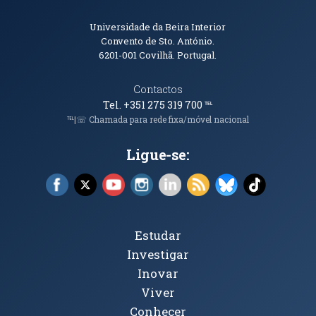
Informações de Contacto
Universidade da Beira Interior
Convento de Sto. António.
6201-001
Covilhã. Portugal.
Contactos
Tel. +351 275 319 700
℡
℡|☏ Chamada para rede fixa/móvel nacional
Ligue-se:
Facebook (abre em nova janela)
X (abre em nova janela)
YouTube (abre em nova janela)
Instagram (abre em nova janela)
LinkedIn (abre em nova ja
RSS (abre em nova ja
Bluesky (abre e
TikTok (a
Tópicos Principais
Estudar
Investigar
Inovar
Viver
Conhecer