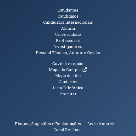
Públicos
Estudantes
Candidatos
Candidatos Internacionais
Alumni
Universidade
Professores
Investigadores
Pessoal Técnico, Admin. e Gestão
Informações Adicionais
Covilhã e região
(abre em nova janela)
Mapa do Campus
Mapa do sítio
Contactos
Lista Telefónica
Procurar
(abre em n
Elogios, Sugestões e Reclamações
Livro Amarelo
(abre em nova janela)
Canal Denúncia