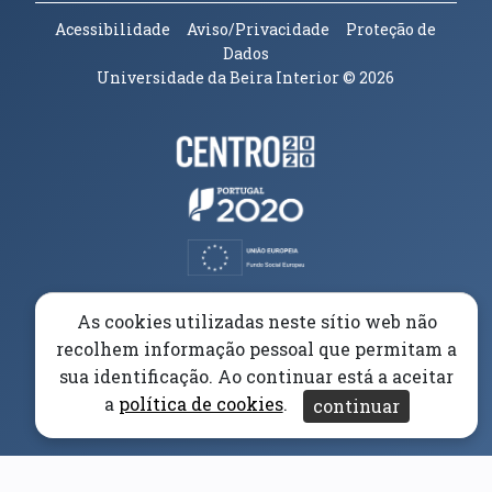
Acessibilidade
Aviso/Privacidade
Proteção de
Dados
Universidade da Beira Interior
© 2026
Parceiros e Financiadores
(abre em nova janela)
(abre em nova janela)
(abre em nova janela)
(abre em nova janela)
As cookies utilizadas neste sítio web não
recolhem informação pessoal que permitam a
(abre em nova janela)
sua identificação. Ao continuar está a aceitar
a
política de cookies
.
continuar
(abre em nova janela)