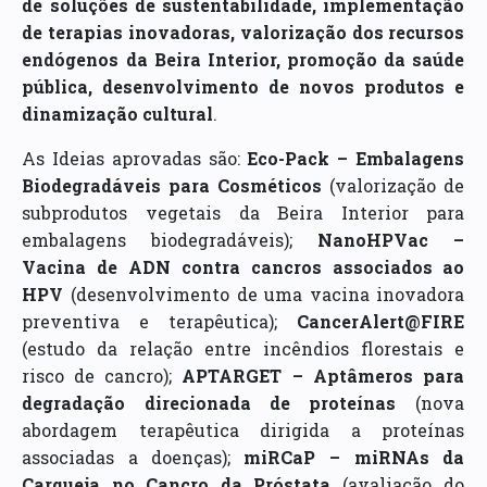
de soluções de sustentabilidade, implementação
de terapias inovadoras, valorização dos recursos
endógenos da Beira Interior, promoção da saúde
pública, desenvolvimento de novos produtos e
dinamização cultural
.
As Ideias aprovadas são:
Eco-Pack – Embalagens
Biodegradáveis para Cosméticos
(valorização de
subprodutos vegetais da Beira Interior para
embalagens biodegradáveis);
NanoHPVac –
Vacina de ADN contra cancros associados ao
HPV
(desenvolvimento de uma vacina inovadora
preventiva e terapêutica);
CancerAlert@FIRE
(estudo da relação entre incêndios florestais e
risco de cancro);
APTARGET – Aptâmeros para
degradação direcionada de proteínas
(nova
abordagem terapêutica dirigida a proteínas
associadas a doenças);
miRCaP – miRNAs da
Carqueja no Cancro da Próstata
(avaliação do