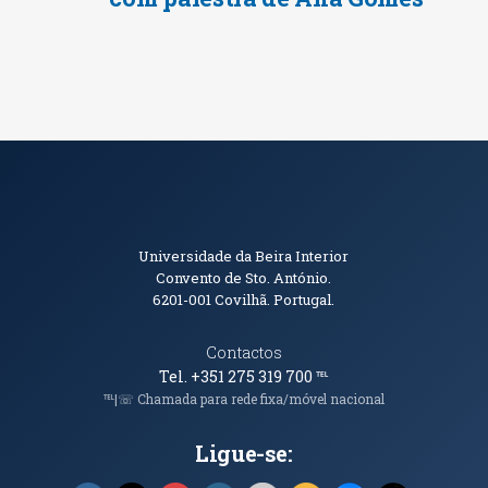
Informações de Contacto
Universidade da Beira Interior
Convento de Sto. António.
6201-001
Covilhã. Portugal.
Contactos
Tel. +351 275 319 700
℡
℡|☏ Chamada para rede fixa/móvel nacional
Ligue-se: