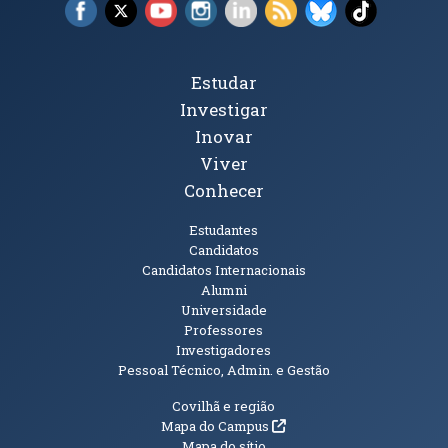
Facebook (abre em nova janela)
X (abre em nova janela)
YouTube (abre em nova janela)
Instagram (abre em nova janela)
LinkedIn (abre em nova ja
RSS (abre em nova ja
Bluesky (abre e
TikTok (a
Tópicos Principais
Estudar
Investigar
Inovar
Viver
Conhecer
Públicos
Estudantes
Candidatos
Candidatos Internacionais
Alumni
Universidade
Professores
Investigadores
Pessoal Técnico, Admin. e Gestão
Informações Adicionais
Covilhã e região
(abre em nova janela)
Mapa do Campus
Mapa do sítio