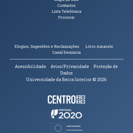
Contactos
Lista Telefónica
Procurar
(abre em n
Elogios, Sugestões e Reclamações
Livro Amarelo
(abre em nova janela)
Canal Denúncia
Acessibilidade
Aviso/Privacidade
Proteção de
Dados
Universidade da Beira Interior
© 2026
Parceiros e Financiadores
(abre em nova janela)
(abre em nova janela)
(abre em nova janela)