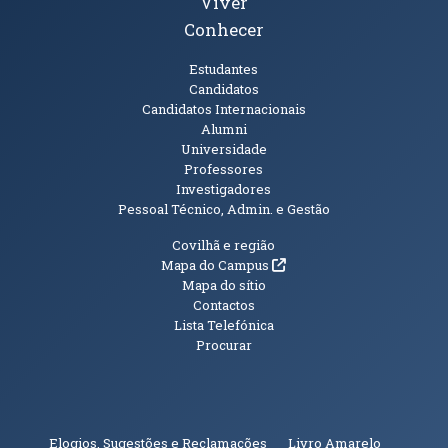
Viver
Conhecer
Públicos
Estudantes
Candidatos
Candidatos Internacionais
Alumni
Universidade
Professores
Investigadores
Pessoal Técnico, Admin. e Gestão
Informações Adicionais
Covilhã e região
(abre em nova janela)
Mapa do Campus
Mapa do sítio
Contactos
Lista Telefónica
Procurar
(abre em n
Elogios, Sugestões e Reclamações
Livro Amarelo