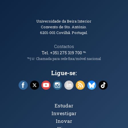
Informações de Contacto
Universidade da Beira Interior
Convento de Sto. António.
6201-001
Covilhã. Portugal.
Contactos
Tel. +351 275 319 700
℡
℡|☏ Chamada para rede fixa/móvel nacional
Ligue-se:
Facebook (abre em nova janela)
X (abre em nova janela)
YouTube (abre em nova janela)
Instagram (abre em nova janela)
LinkedIn (abre em nova ja
RSS (abre em nova ja
Bluesky (abre e
TikTok (a
Tópicos Principais
Estudar
Investigar
Inovar