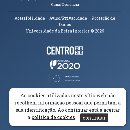
(abre em nova janela)
Canal Denúncia
Acessibilidade
Aviso/Privacidade
Proteção de
Dados
Universidade da Beira Interior
© 2026
Parceiros e Financiadores
(abre em nova janela)
(abre em nova janela)
(abre em nova janela)
(abre em nova janela)
As cookies utilizadas neste sítio web não
recolhem informação pessoal que permitam a
(abre em nova janela)
sua identificação. Ao continuar está a aceitar
a
política de cookies
.
continuar
(abre em nova janela)