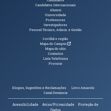
Candidatos
Candidatos Internacionais
Alumni
Universidade
Professores
Investigadores
Pessoal Técnico, Admin. e Gestão
Informações Adicionais
Covilhã e região
(abre em nova janela)
Mapa do Campus
Mapa do sítio
Contactos
Lista Telefónica
Procurar
(abre em n
Elogios, Sugestões e Reclamações
Livro Amarelo
(abre em nova janela)
Canal Denúncia
Acessibilidade
Aviso/Privacidade
Proteção de
Dados