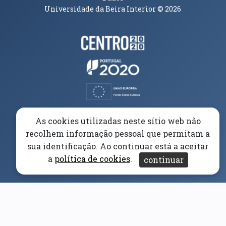
Universidade da Beira Interior
© 2026
Parceiros e Financiadores
(abre em nova janela)
(abre em nova janela)
(abre em nova janela)
(abre em nova janela)
As cookies utilizadas neste sítio web não
recolhem informação pessoal que permitam a
(abre em nova janela)
sua identificação. Ao continuar está a aceitar
a
política de cookies
.
continuar
(abre em nova janela)