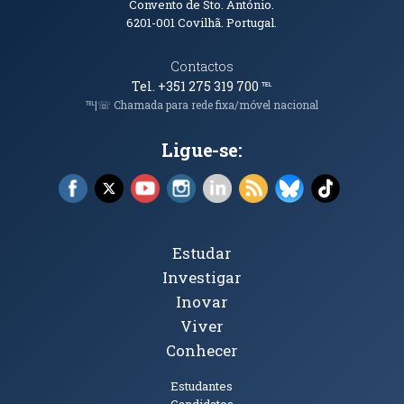
Convento de Sto. António.
6201-001
Covilhã. Portugal.
Contactos
Tel. +351 275 319 700
℡
℡|☏ Chamada para rede fixa/móvel nacional
Ligue-se:
Facebook (abre em nova janela)
X (abre em nova janela)
YouTube (abre em nova janela)
Instagram (abre em nova janela)
LinkedIn (abre em nova ja
RSS (abre em nova ja
Bluesky (abre e
TikTok (a
Tópicos Principais
Estudar
Investigar
Inovar
Viver
Conhecer
Públicos
Estudantes