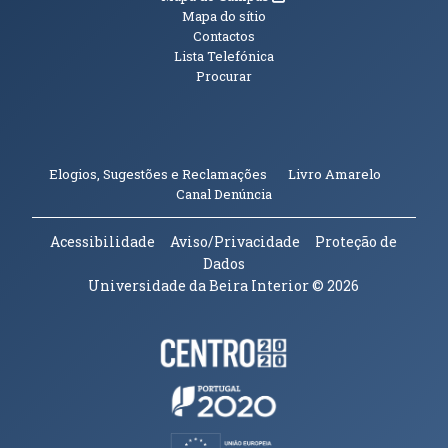
Mapa do sítio
Contactos
Lista Telefónica
Procurar
(abre em n
Elogios, Sugestões e Reclamações
Livro Amarelo
(abre em nova janela)
Canal Denúncia
Acessibilidade
Aviso/Privacidade
Proteção de
Dados
Universidade da Beira Interior
© 2026
Parceiros e Financiadores
(abre em nova janela)
(abre em nova janela)
(abre em nova janela)