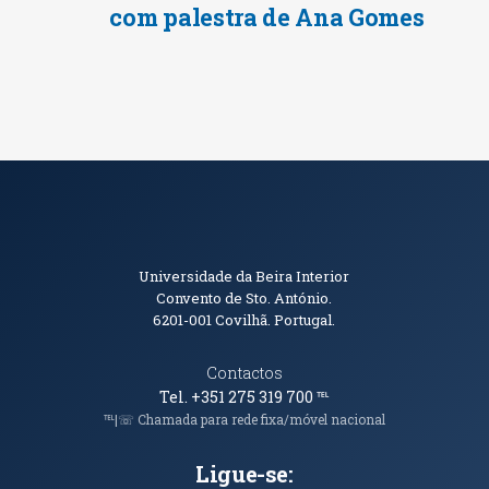
com palestra de Ana Gomes
Informações de Contacto
Universidade da Beira Interior
Convento de Sto. António.
6201-001
Covilhã. Portugal.
Contactos
Tel. +351 275 319 700
℡
℡|☏ Chamada para rede fixa/móvel nacional
Ligue-se: