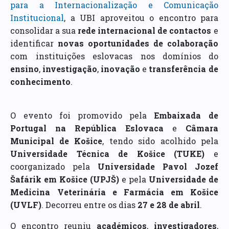
para a Internacionalização e Comunicação
Institucional
, a UBI aproveitou o encontro para
consolidar a sua
rede internacional de contactos
e
identificar
novas oportunidades de colaboração
com instituições eslovacas nos domínios do
ensino
,
investigação
,
inovação
e
transferência de
conhecimento
.
O evento foi promovido pela
Embaixada de
Portugal na República Eslovaca
e
Câmara
Municipal de Košice
, tendo sido acolhido pela
Universidade Técnica de Košice (TUKE)
e
coorganizado pela
Universidade Pavol Jozef
Šafárik em Košice (UPJŠ)
e pela
Universidade de
Medicina Veterinária e Farmácia em Košice
(UVLF)
. Decorreu entre os dias
27 e 28 de abril
.
O encontro reuniu
académicos
,
investigadores
,