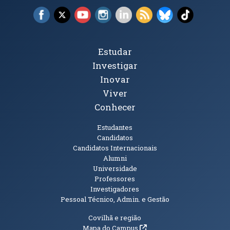
Facebook (abre em nova janela)
X (abre em nova janela)
YouTube (abre em nova janela)
Instagram (abre em nova janela)
LinkedIn (abre em nova ja
RSS (abre em nova ja
Bluesky (abre e
TikTok (a
Tópicos Principais
Estudar
Investigar
Inovar
Viver
Conhecer
Públicos
Estudantes
Candidatos
Candidatos Internacionais
Alumni
Universidade
Professores
Investigadores
Pessoal Técnico, Admin. e Gestão
Informações Adicionais
Covilhã e região
(abre em nova janela)
Mapa do Campus