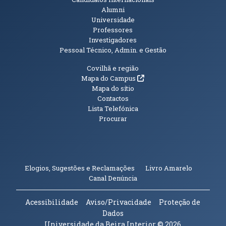
Alumni
Universidade
Professores
Investigadores
Pessoal Técnico, Admin. e Gestão
Informações Adicionais
Covilhã e região
(abre em nova janela)
Mapa do Campus
Mapa do sítio
Contactos
Lista Telefónica
Procurar
(abre em n
Elogios, Sugestões e Reclamações
Livro Amarelo
(abre em nova janela)
Canal Denúncia
Acessibilidade
Aviso/Privacidade
Proteção de
Dados
Universidade da Beira Interior
© 2026