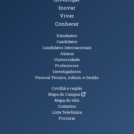
Inovar
Viver
Conhecer
Públicos
Estudantes
Candidatos
Candidatos Internacionais
Alumni
Universidade
Professores
Investigadores
Pessoal Técnico, Admin. e Gestão
Informações Adicionais
Covilhã e região
(abre em nova janela)
Mapa do Campus
Mapa do sítio
Contactos
Lista Telefónica
Procurar