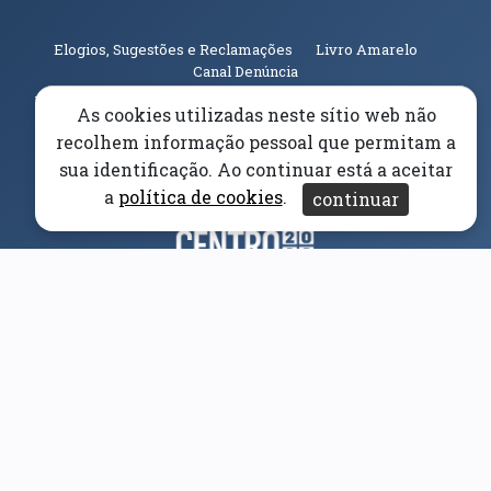
(abre em n
Elogios, Sugestões e Reclamações
Livro Amarelo
(abre em nova janela)
Canal Denúncia
As cookies utilizadas neste sítio web não
Acessibilidade
Aviso/Privacidade
Proteção de
recolhem informação pessoal que permitam a
Dados
sua identificação. Ao continuar está a aceitar
Universidade da Beira Interior
© 2026
a
política de cookies
.
continuar
Parceiros e Financiadores
(abre em nova janela)
(abre em nova janela)
(abre em nova janela)
(abre em nova janela)
(abre em nova janela)