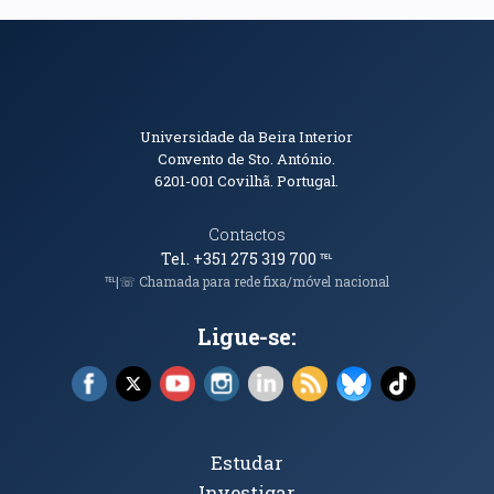
Informações de Contacto
Universidade da Beira Interior
Convento de Sto. António.
6201-001
Covilhã. Portugal.
Contactos
Tel. +351 275 319 700
℡
℡|☏ Chamada para rede fixa/móvel nacional
Ligue-se:
Facebook (abre em nova janela)
X (abre em nova janela)
YouTube (abre em nova janela)
Instagram (abre em nova janela)
LinkedIn (abre em nova ja
RSS (abre em nova ja
Bluesky (abre e
TikTok (a
Tópicos Principais
Estudar
Investigar