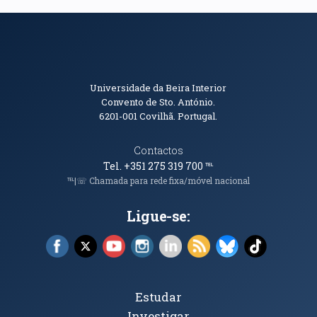
Informações de Contacto
Universidade da Beira Interior
Convento de Sto. António.
6201-001
Covilhã. Portugal.
Contactos
Tel. +351 275 319 700
℡
℡|☏ Chamada para rede fixa/móvel nacional
Ligue-se:
Facebook (abre em nova janela)
X (abre em nova janela)
YouTube (abre em nova janela)
Instagram (abre em nova janela)
LinkedIn (abre em nova ja
RSS (abre em nova ja
Bluesky (abre e
TikTok (a
Tópicos Principais
Estudar
Investigar