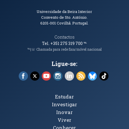
Informações de Contacto
Universidade da Beira Interior
Convento de Sto. António.
6201-001
Covilhã. Portugal.
Contactos
Tel. +351 275 319 700
℡
℡|☏ Chamada para rede fixa/móvel nacional
Ligue-se:
Facebook (abre em nova janela)
X (abre em nova janela)
YouTube (abre em nova janela)
Instagram (abre em nova janela)
LinkedIn (abre em nova ja
RSS (abre em nova ja
Bluesky (abre e
TikTok (a
Tópicos Principais
Estudar
Investigar
Inovar
Viver
Conhecer