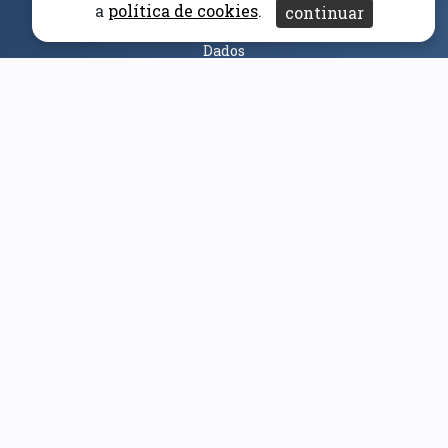
a
política de cookies
.
continuar
Acessibilidade
Aviso/Privacidade
Proteção de
Dados
Universidade da Beira Interior
© 2026
Parceiros e Financiadores
(abre em nova janela)
(abre em nova janela)
(abre em nova janela)
(abre em nova janela)
(abre em nova janela)
(abre em nova janela)