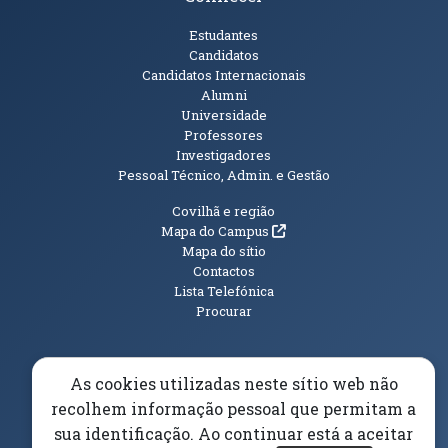
Públicos
Estudantes
Candidatos
Candidatos Internacionais
Alumni
Universidade
Professores
Investigadores
Pessoal Técnico, Admin. e Gestão
Informações Adicionais
Covilhã e região
(abre em nova janela)
Mapa do Campus
Mapa do sítio
Contactos
Lista Telefónica
Procurar
As cookies utilizadas neste sítio web não
recolhem informação pessoal que permitam a
(abre em n
Elogios, Sugestões e Reclamações
Livro Amarelo
(abre em nova janela)
Canal Denúncia
sua identificação. Ao continuar está a aceitar