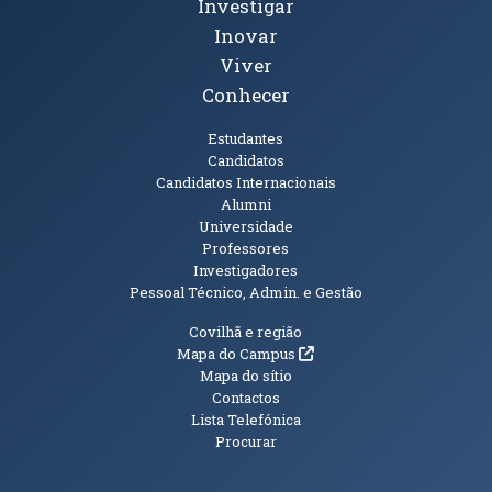
Investigar
Inovar
Viver
Conhecer
Públicos
Estudantes
Candidatos
Candidatos Internacionais
Alumni
Universidade
Professores
Investigadores
Pessoal Técnico, Admin. e Gestão
Informações Adicionais
Covilhã e região
(abre em nova janela)
Mapa do Campus
Mapa do sítio
Contactos
Lista Telefónica
Procurar