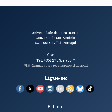
Informações de Contacto
Universidade da Beira Interior
Convento de Sto. António.
6201-001
Covilhã. Portugal.
Contactos
Tel. +351 275 319 700
℡
℡|☏ Chamada para rede fixa/móvel nacional
Ligue-se:
Facebook (abre em nova janela)
X (abre em nova janela)
YouTube (abre em nova janela)
Instagram (abre em nova janela)
LinkedIn (abre em nova ja
RSS (abre em nova ja
Bluesky (abre e
TikTok (a
Tópicos Principais
Estudar