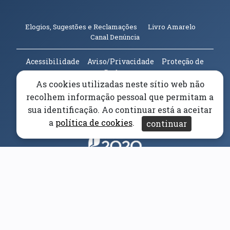
(abre em n
Elogios, Sugestões e Reclamações
Livro Amarelo
(abre em nova janela)
Canal Denúncia
Acessibilidade
Aviso/Privacidade
Proteção de
Dados
As cookies utilizadas neste sítio web não
Universidade da Beira Interior
© 2026
recolhem informação pessoal que permitam a
sua identificação. Ao continuar está a aceitar
Parceiros e Financiadores
(abre em nova janela)
a
política de cookies
.
continuar
(abre em nova janela)
(abre em nova janela)
(abre em nova janela)
(abre em nova janela)