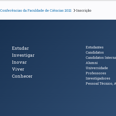
e Conferências da Faculdade de Ciências 2021
Inscrição
cto
Tópicos Principais
Público
Estudantes
Estudar
Candidatos
Investigar
Candidatos Intern
Inovar
Alumni
Universidade
Viver
Professores
Conhecer
Investigadores
Pessoal Técnico, 
janela)
ova janela)
ova janela)
(abre em nova janela)
Tok (abre em nova janela)