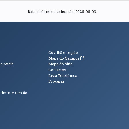
Data da última atualização:
2026-06-09
s
Informações Adici
Covilhã e região
(abre em nova janela)
Mapa do Campus
acionais
Mapa do sítio
Contactos
Lista Telefónica
Procurar
Admin. e Gestão