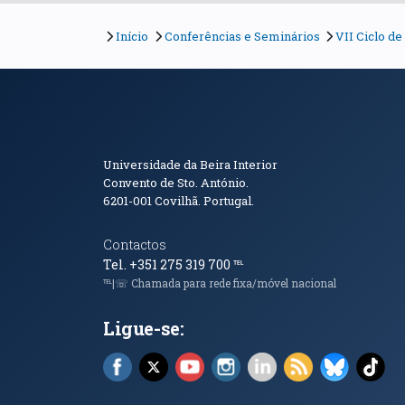
Início
Conferências e Seminários
VII Ciclo d
Informações de Conta
Universidade da Beira Interior
Convento de Sto. António.
6201-001
Covilhã. Portugal.
Contactos
Tel. +351 275 319 700
℡
℡|☏ Chamada para rede fixa/móvel nacional
Ligue-se:
Facebook (abre em nova janela)
X (abre em nova janela)
YouTube (abre em nova janela)
Instagram (abre em nova 
LinkedIn (abre em n
RSS (abre em n
Bluesky 
Tik