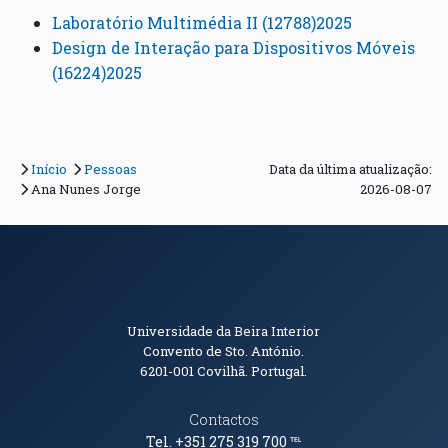
Laboratório Multimédia II (12788)2025
Design de Interação para Dispositivos Móveis
(16224)2025
Início
Pessoas
Data da última atualização:
Ana Nunes Jorge
2026-08-07
Informações de Contacto
Universidade da Beira Interior
Convento de Sto. António.
6201-001
Covilhã. Portugal.
Contactos
Tel. +351 275 319 700
℡