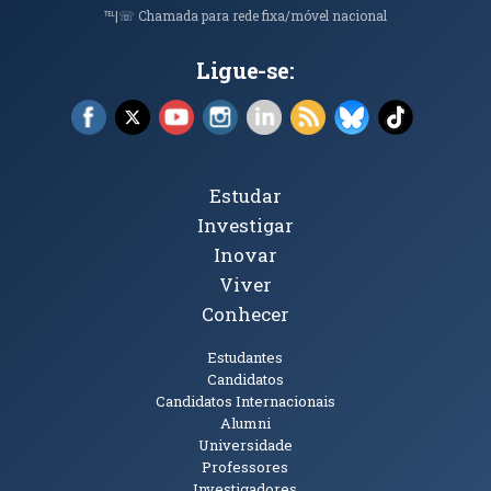
℡|☏ Chamada para rede fixa/móvel nacional
Ligue-se:
Facebook (abre em nova janela)
X (abre em nova janela)
YouTube (abre em nova janela)
Instagram (abre em nova janela)
LinkedIn (abre em nova ja
RSS (abre em nova ja
Bluesky (abre e
TikTok (a
Tópicos Principais
Estudar
Investigar
Inovar
Viver
Conhecer
Públicos
Estudantes
Candidatos
Candidatos Internacionais
Alumni
Universidade
Professores
Investigadores