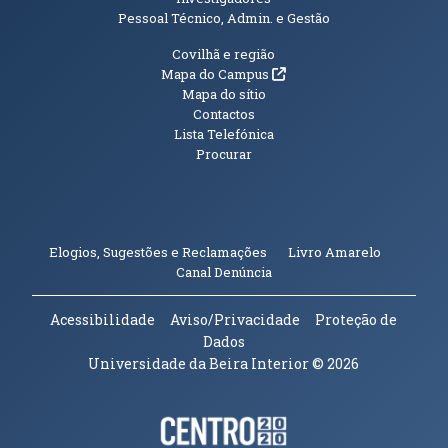
Pessoal Técnico, Admin. e Gestão
Informações Adicionais
Covilhã e região
(abre em nova janela)
Mapa do Campus
Mapa do sítio
Contactos
Lista Telefónica
Procurar
(abre em n
Elogios, Sugestões e Reclamações
Livro Amarelo
(abre em nova janela)
Canal Denúncia
Acessibilidade
Aviso/Privacidade
Proteção de
Dados
Universidade da Beira Interior
© 2026
Parceiros e Financiadores
(abre em nova janela)