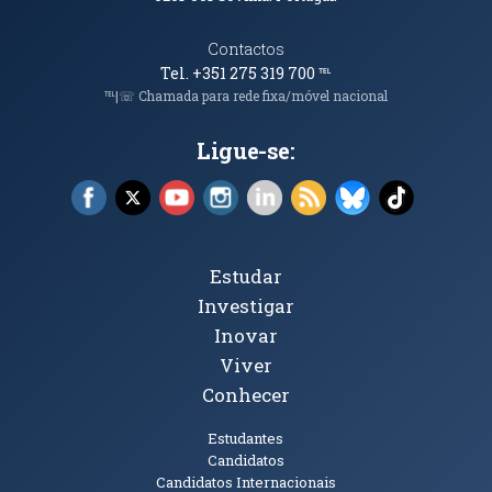
Contactos
Tel. +351 275 319 700
℡
℡|☏ Chamada para rede fixa/móvel nacional
Ligue-se:
Facebook (abre em nova janela)
X (abre em nova janela)
YouTube (abre em nova janela)
Instagram (abre em nova janela)
LinkedIn (abre em nova ja
RSS (abre em nova ja
Bluesky (abre e
TikTok (a
Tópicos Principais
Estudar
Investigar
Inovar
Viver
Conhecer
Públicos
Estudantes
Candidatos
Candidatos Internacionais