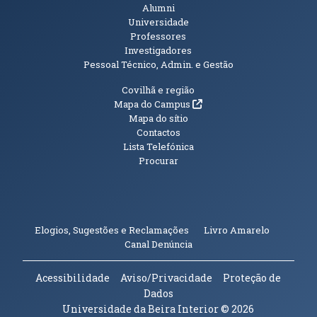
Alumni
Universidade
Professores
Investigadores
Pessoal Técnico, Admin. e Gestão
Informações Adicionais
Covilhã e região
(abre em nova janela)
Mapa do Campus
Mapa do sítio
Contactos
Lista Telefónica
Procurar
(abre em n
Elogios, Sugestões e Reclamações
Livro Amarelo
(abre em nova janela)
Canal Denúncia
Acessibilidade
Aviso/Privacidade
Proteção de
Dados
Universidade da Beira Interior
© 2026