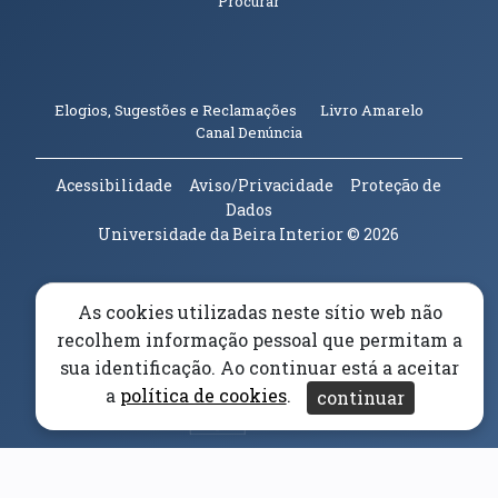
Procurar
(abre em n
Elogios, Sugestões e Reclamações
Livro Amarelo
(abre em nova janela)
Canal Denúncia
Acessibilidade
Aviso/Privacidade
Proteção de
Dados
Universidade da Beira Interior
© 2026
Parceiros e Financiadores
(abre em nova janela)
As cookies utilizadas neste sítio web não
recolhem informação pessoal que permitam a
(abre em nova janela)
sua identificação. Ao continuar está a aceitar
a
política de cookies
.
continuar
(abre em nova janela)
(abre em nova janela)