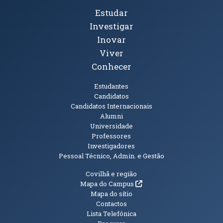
Tópicos Principais
Estudar
Investigar
Inovar
Viver
Conhecer
Públicos
Estudantes
Candidatos
Candidatos Internacionais
Alumni
Universidade
Professores
Investigadores
Pessoal Técnico, Admin. e Gestão
Informações Adicionais
Covilhã e região
(abre em nova janela)
Mapa do Campus
Mapa do sítio
Contactos
Lista Telefónica