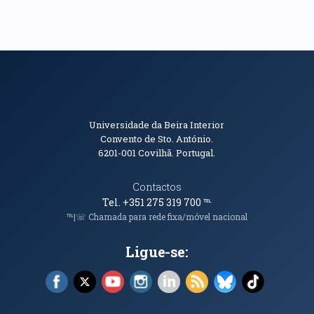
Informações de Contacto
Universidade da Beira Interior
Convento de Sto. António.
6201-001
Covilhã. Portugal.
Contactos
Tel. +351 275 319 700
℡
℡|☏ Chamada para rede fixa/móvel nacional
Ligue-se:
Facebook (abre em nova janela)
X (abre em nova janela)
YouTube (abre em nova janela)
Instagram (abre em nova janela)
LinkedIn (abre em nova ja
RSS (abre em nova ja
Bluesky (abre e
TikTok (a