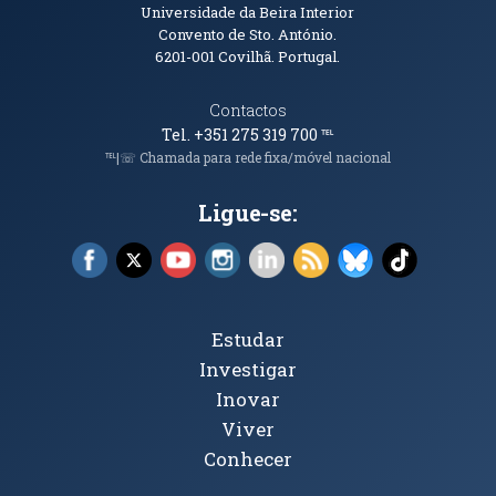
Informações de Contacto
Universidade da Beira Interior
Convento de Sto. António.
6201-001
Covilhã. Portugal.
Contactos
Tel. +351 275 319 700
℡
℡|☏ Chamada para rede fixa/móvel nacional
Ligue-se:
Facebook (abre em nova janela)
X (abre em nova janela)
YouTube (abre em nova janela)
Instagram (abre em nova janela)
LinkedIn (abre em nova ja
RSS (abre em nova ja
Bluesky (abre e
TikTok (a
Tópicos Principais
Estudar
Investigar
Inovar
Viver
Conhecer