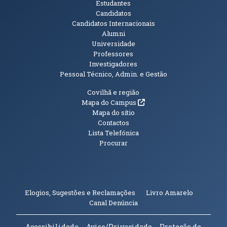
Públicos
Estudantes
Candidatos
Candidatos Internacionais
Alumni
Universidade
Professores
Investigadores
Pessoal Técnico, Admin. e Gestão
Informações Adicionais
Covilhã e região
(abre em nova janela)
Mapa do Campus
Mapa do sítio
Contactos
Lista Telefónica
Procurar
(abre em n
Elogios, Sugestões e Reclamações
Livro Amarelo
(abre em nova janela)
Canal Denúncia
Acessibilidade
Aviso/Privacidade
Proteção de