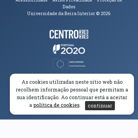
Dados
Universidade da Beira Interior
© 2026
Parceiros e Financiadores
(abre em nova janela)
(abre em nova janela)
(abre em nova janela)
(abre em nova janela)
As cookies utilizadas neste sítio web não
recolhem informação pessoal que permitam a
(abre em nova janela)
sua identificação. Ao continuar está a aceitar
a
política de cookies
.
continuar
(abre em nova janela)