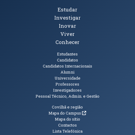
Tópicos Principais
Estudar
Investigar
Inovar
Viver
Conhecer
Públicos
Estudantes
Candidatos
Candidatos Internacionais
Alumni
Universidade
Professores
Investigadores
Pessoal Técnico, Admin. e Gestão
Informações Adicionais
Covilhã e região
(abre em nova janela)
Mapa do Campus
Mapa do sítio
Contactos
Lista Telefónica