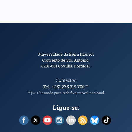
Informações de Contacto
Universidade da Beira Interior
Convento de Sto. António.
6201-001
Covilhã. Portugal.
Contactos
Tel. +351 275 319 700
℡
℡|☏ Chamada para rede fixa/móvel nacional
Ligue-se:
Facebook (abre em nova janela)
X (abre em nova janela)
YouTube (abre em nova janela)
Instagram (abre em nova janela)
LinkedIn (abre em nova ja
RSS (abre em nova ja
Bluesky (abre e
TikTok (a