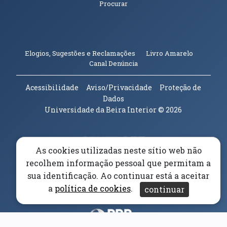
Procurar
(abre em n
Elogios, Sugestões e Reclamações
Livro Amarelo
(abre em nova janela)
Canal Denúncia
Acessibilidade
Aviso/Privacidade
Proteção de
Dados
Universidade da Beira Interior
© 2026
Parceiros e Financiadores
(abre em nova janela)
As cookies utilizadas neste sítio web não
recolhem informação pessoal que permitam a
(abre em nova janela)
sua identificação. Ao continuar está a aceitar
a
política de cookies
.
(abre em nova janela)
continuar
(abre em nova janela)