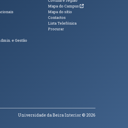
s
Informações Adici
Covilhã e região
(abre em nova janela)
Mapa do Campus
acionais
Mapa do sítio
Contactos
Lista Telefónica
Procurar
Admin. e Gestão
Universidade da Beira Interior
© 2026