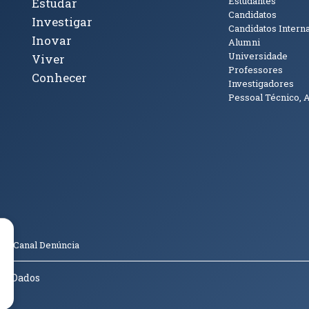
cto
Tópicos Principais
Público
Estudantes
Estudar
Candidatos
Investigar
Candidatos Intern
Inovar
Alumni
Universidade
Viver
Professores
Conhecer
Investigadores
Pessoal Técnico, 
janela)
ova janela)
ova janela)
(abre em nova janela)
Tok (abre em nova janela)
(abre em nova janela)
(abre em nova janela)
o
Canal Denúncia
de Dados