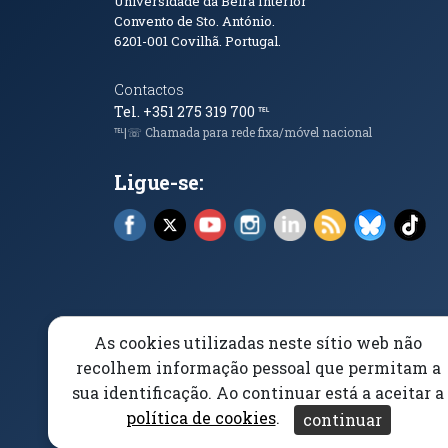
Informações de Conta
Universidade da Beira Interior
Convento de Sto. António.
6201-001
Covilhã. Portugal.
Contactos
Tel. +351 275 319 700
℡
℡|☏ Chamada para rede fixa/móvel nacional
Ligue-se:
Facebook (abre em nova janela)
X (abre em nova janela)
YouTube (abre em nova janela)
Instagram (abre em nova 
LinkedIn (abre em n
RSS (abre em n
Bluesky 
Tik
As cookies utilizadas neste sítio web não
Elogios, Sugestões e Reclamações
Livro Amarel
recolhem informação pessoal que permitam a
sua identificação. Ao continuar está a aceitar a
Acessibilidade
Aviso/Privacidade
Proteção 
política de cookies
.
continuar