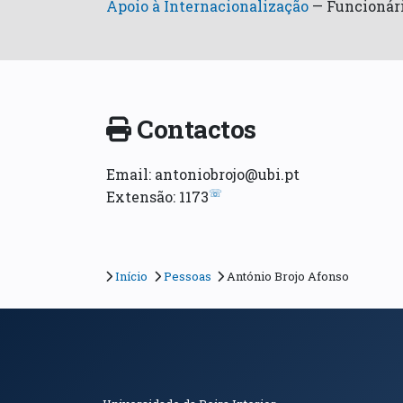
Apoio à Internacionalização
—
Funcionári
Contactos
Email: antoniobrojo@ubi.pt
☏
Extensão: 1173
Início
Pessoas
António Brojo Afonso