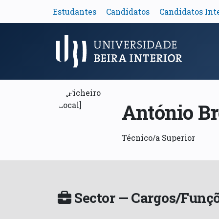
Estudantes
Candidatos
Candidatos Int
Menu Principal
António Br
Técnico/a Superior
Sector — Cargos/Funçõ