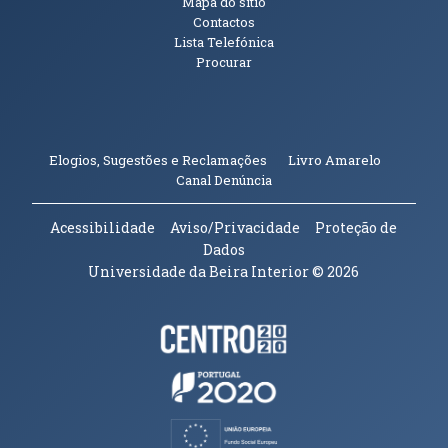
Mapa do sítio
Contactos
Lista Telefónica
Procurar
(abre em n
Elogios, Sugestões e Reclamações
Livro Amarelo
(abre em nova janela)
Canal Denúncia
Acessibilidade
Aviso/Privacidade
Proteção de
Dados
Universidade da Beira Interior
© 2026
Parceiros e Financiadores
(abre em nova janela)
(abre em nova janela)
(abre em nova janela)