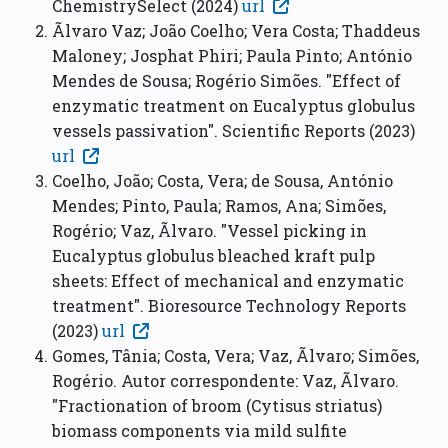
ChemistrySelect (2024)
url
Ãlvaro Vaz; João Coelho; Vera Costa; Thaddeus
Maloney; Josphat Phiri; Paula Pinto; António
Mendes de Sousa; Rogério Simões. "Effect of
enzymatic treatment on Eucalyptus globulus
vessels passivation". Scientific Reports (2023)
url
Coelho, João; Costa, Vera; de Sousa, António
Mendes; Pinto, Paula; Ramos, Ana; Simões,
Rogério; Vaz, Ãlvaro. "Vessel picking in
Eucalyptus globulus bleached kraft pulp
sheets: Effect of mechanical and enzymatic
treatment". Bioresource Technology Reports
(2023)
url
Gomes, Tânia; Costa, Vera; Vaz, Ãlvaro; Simões,
Rogério. Autor correspondente: Vaz, Ãlvaro.
"Fractionation of broom (Cytisus striatus)
biomass components via mild sulfite