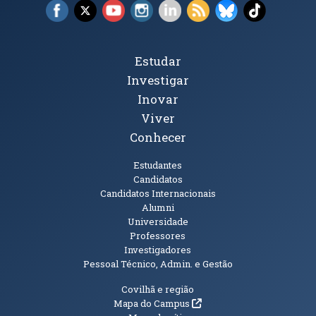
Facebook (abre em nova janela)
X (abre em nova janela)
YouTube (abre em nova janela)
Instagram (abre em nova janela)
LinkedIn (abre em nova ja
RSS (abre em nova ja
Bluesky (abre e
TikTok (a
Tópicos Principais
Estudar
Investigar
Inovar
Viver
Conhecer
Públicos
Estudantes
Candidatos
Candidatos Internacionais
Alumni
Universidade
Professores
Investigadores
Pessoal Técnico, Admin. e Gestão
Informações Adicionais
Covilhã e região
(abre em nova janela)
Mapa do Campus