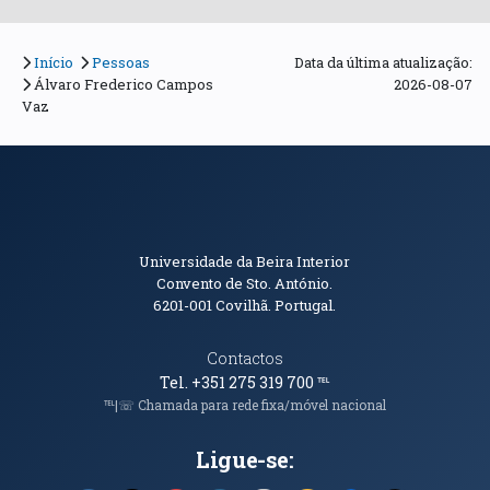
Início
Pessoas
Data da última atualização:
Álvaro Frederico Campos
2026-08-07
Vaz
Informações de Contacto
Universidade da Beira Interior
Convento de Sto. António.
6201-001
Covilhã. Portugal.
Contactos
Tel. +351 275 319 700
℡
℡|☏ Chamada para rede fixa/móvel nacional
Ligue-se: