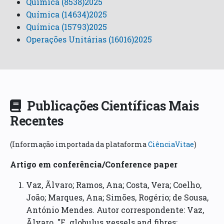
Química (8538)2025
Química (14634)2025
Química (15793)2025
Operações Unitárias (16016)2025
Publicações Científicas Mais
Recentes
(Informação importada da plataforma
CiênciaVitae
)
Artigo em conferência/Conference paper
Vaz, Ãlvaro; Ramos, Ana; Costa, Vera; Coelho,
João; Marques, Ana; Simões, Rogério; de Sousa,
António Mendes. Autor correspondente: Vaz,
Ãlvaro. "E. globulus vessels and fibres: