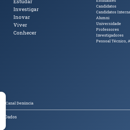
cto
Tópicos Principais
Público
Estudantes
Estudar
Candidatos
Investigar
Candidatos Intern
Inovar
Alumni
Universidade
Viver
Professores
Conhecer
Investigadores
Pessoal Técnico, 
janela)
ova janela)
ova janela)
(abre em nova janela)
Tok (abre em nova janela)
(abre em nova janela)
(abre em nova janela)
o
Canal Denúncia
de Dados