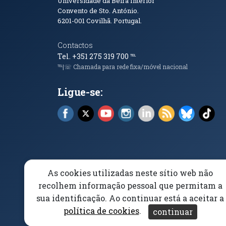
Informações de Conta
Universidade da Beira Interior
Convento de Sto. António.
6201-001
Covilhã. Portugal.
Contactos
Tel. +351 275 319 700
℡
℡|☏ Chamada para rede fixa/móvel nacional
Ligue-se:
Facebook (abre em nova janela)
X (abre em nova janela)
YouTube (abre em nova janela)
Instagram (abre em nova 
LinkedIn (abre em n
RSS (abre em n
Bluesky 
Tik
As cookies utilizadas neste sítio web não
Elogios, Sugestões e Reclamações
Livro Amarel
recolhem informação pessoal que permitam a
sua identificação. Ao continuar está a aceitar a
Acessibilidade
Aviso/Privacidade
Proteção 
política de cookies
.
continuar