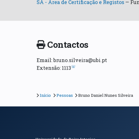
SA - Área de Certificação e Registos
—
Fun
Contactos
Email: bruno.silveira@ubi.pt
☏
Extensão: 1113
Início
Pessoas
Bruno Daniel Nunes Silveira