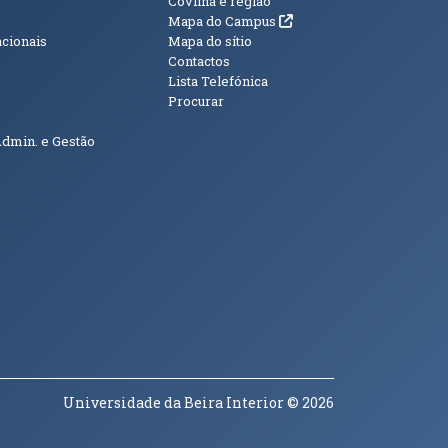
s
Informações Adici
Covilhã e região
(abre em nova janela)
Mapa do Campus
acionais
Mapa do sítio
Contactos
Lista Telefónica
Procurar
Admin. e Gestão
Universidade da Beira Interior
© 2026