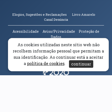
(abre em n
Elogios, Sugestões e Reclamações
Livro Amarelo
(abre em nova janela)
Canal Denúncia
Acessibilidade
Aviso/Privacidade
Proteção de
Dados
Universidade da Beira Interior
© 2026
As cookies utilizadas neste sítio web não
recolhem informação pessoal que permitam a
Parceiros e Financiadores
sua identificação. Ao continuar está a aceitar
(abre em nova janela)
a
política de cookies
.
continuar
(abre em nova janela)
(abre em nova janela)
(abre em nova janela)
(abre em nova janela)