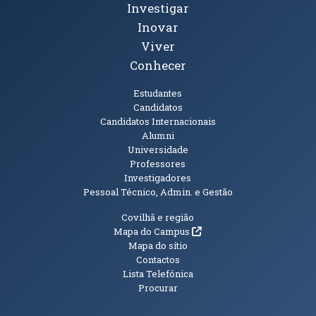
Investigar
Inovar
Viver
Conhecer
Públicos
Estudantes
Candidatos
Candidatos Internacionais
Alumni
Universidade
Professores
Investigadores
Pessoal Técnico, Admin. e Gestão
Informações Adicionais
Covilhã e região
(abre em nova janela)
Mapa do Campus
Mapa do sítio
Contactos
Lista Telefónica
Procurar