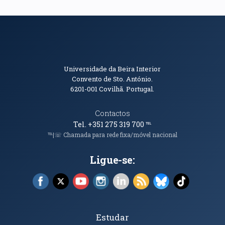
Informações de Contacto
Universidade da Beira Interior
Convento de Sto. António.
6201-001
Covilhã. Portugal.
Contactos
Tel. +351 275 319 700
℡
℡|☏ Chamada para rede fixa/móvel nacional
Ligue-se:
Facebook (abre em nova janela)
X (abre em nova janela)
YouTube (abre em nova janela)
Instagram (abre em nova janela)
LinkedIn (abre em nova ja
RSS (abre em nova ja
Bluesky (abre e
TikTok (a
Tópicos Principais
Estudar