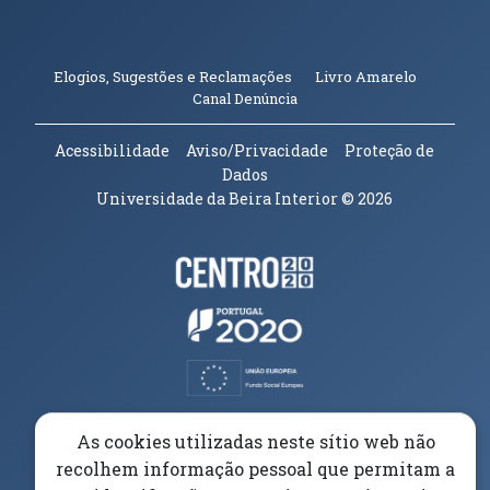
(abre em n
Elogios, Sugestões e Reclamações
Livro Amarelo
(abre em nova janela)
Canal Denúncia
Acessibilidade
Aviso/Privacidade
Proteção de
Dados
Universidade da Beira Interior
© 2026
Parceiros e Financiadores
(abre em nova janela)
(abre em nova janela)
(abre em nova janela)
(abre em nova janela)
As cookies utilizadas neste sítio web não
recolhem informação pessoal que permitam a
(abre em nova janela)