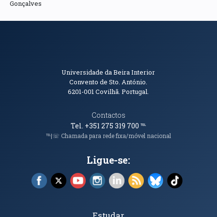
Gonçalves
Informações de Contacto
Universidade da Beira Interior
Convento de Sto. António.
6201-001
Covilhã. Portugal.
Contactos
Tel. +351 275 319 700
℡
℡|☏ Chamada para rede fixa/móvel nacional
Ligue-se:
Facebook (abre em nova janela)
X (abre em nova janela)
YouTube (abre em nova janela)
Instagram (abre em nova janela)
LinkedIn (abre em nova ja
RSS (abre em nova ja
Bluesky (abre e
TikTok (a
Tópicos Principais
Estudar