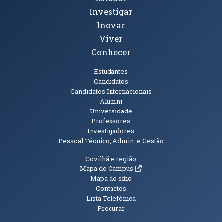
Investigar
Inovar
Viver
Conhecer
Públicos
Estudantes
Candidatos
Candidatos Internacionais
Alumni
Universidade
Professores
Investigadores
Pessoal Técnico, Admin. e Gestão
Informações Adicionais
Covilhã e região
(abre em nova janela)
Mapa do Campus
Mapa do sítio
Contactos
Lista Telefónica
Procurar