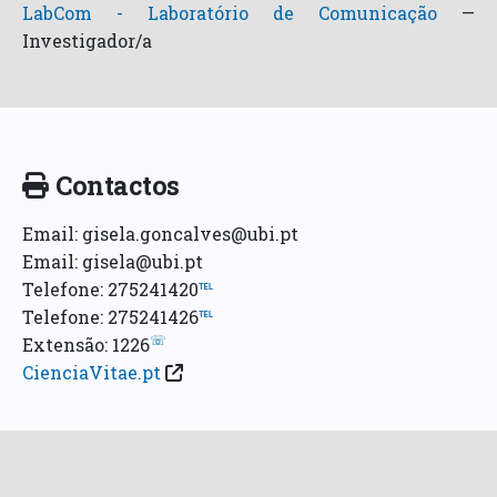
LabCom - Laboratório de Comunicação
—
Investigador/a
Contactos
Email: gisela.goncalves@ubi.pt
Email: gisela@ubi.pt
Telefone: 275241420
℡
Telefone: 275241426
℡
☏
Extensão: 1226
CienciaVitae.pt