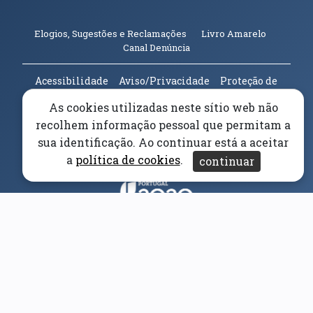
(abre em n
Elogios, Sugestões e Reclamações
Livro Amarelo
(abre em nova janela)
Canal Denúncia
Acessibilidade
Aviso/Privacidade
Proteção de
Dados
As cookies utilizadas neste sítio web não
Universidade da Beira Interior
© 2026
recolhem informação pessoal que permitam a
sua identificação. Ao continuar está a aceitar
Parceiros e Financiadores
(abre em nova janela)
a
política de cookies
.
continuar
(abre em nova janela)
(abre em nova janela)
(abre em nova janela)
(abre em nova janela)