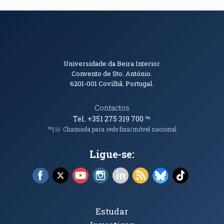
Informações de Contacto
Universidade da Beira Interior
Convento de Sto. António.
6201-001
Covilhã. Portugal.
Contactos
Tel. +351 275 319 700
℡
℡|☏ Chamada para rede fixa/móvel nacional
Ligue-se:
Facebook (abre em nova janela)
X (abre em nova janela)
YouTube (abre em nova janela)
Instagram (abre em nova janela)
LinkedIn (abre em nova ja
RSS (abre em nova ja
Bluesky (abre e
TikTok (a
Tópicos Principais
Estudar