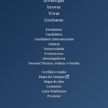
Investigar
Inovar
Viver
Conhecer
Públicos
Estudantes
Candidatos
Candidatos Internacionais
Alumni
Universidade
Professores
Investigadores
Pessoal Técnico, Admin. e Gestão
Informações Adicionais
Covilhã e região
(abre em nova janela)
Mapa do Campus
Mapa do sítio
Contactos
Lista Telefónica
Procurar