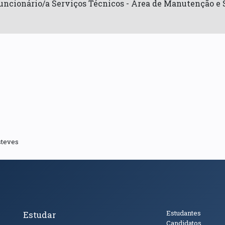
uncionário/a Serviços Técnicos - Área de Manutenção e 
steves
cto
Tópicos Principais
Público
Estudantes
Estudar
Candidatos