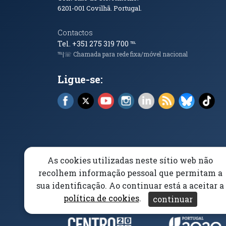
6201-001
Covilhã. Portugal.
Contactos
Tel. +351 275 319 700
℡
℡|☏ Chamada para rede fixa/móvel nacional
Ligue-se:
Facebook (abre em nova janela)
X (abre em nova janela)
YouTube (abre em nova janela)
Instagram (abre em nova 
LinkedIn (abre em n
RSS (abre em n
Bluesky 
Tik
As cookies utilizadas neste sítio web não
Elogios, Sugestões e Reclamações
Livro Amarel
recolhem informação pessoal que permitam a
sua identificação. Ao continuar está a aceitar a
Acessibilidade
Aviso/Privacidade
Proteção 
política de cookies
.
continuar
Parceiros e Financiad
(abre em nova janela)