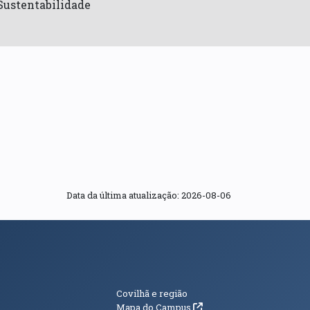
Sustentabilidade
Data da última atualização: 2026-08-06
s
Informações Adici
Covilhã e região
(abre em nova janela)
Mapa do Campus