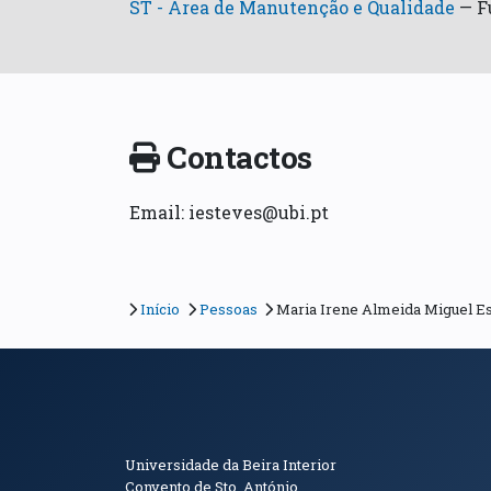
ST - Área de Manutenção e Qualidade
—
F
Contactos
Email: iesteves@ubi.pt
Início
Pessoas
Maria Irene Almeida Miguel E
Informações de Conta
Universidade da Beira Interior
Convento de Sto. António.