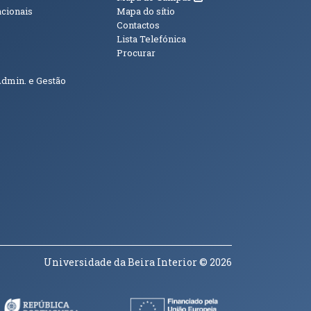
acionais
Mapa do sítio
Contactos
Lista Telefónica
Procurar
Admin. e Gestão
Universidade da Beira Interior
© 2026
a janela)
(abre em nova janela)
(abre em nova janela