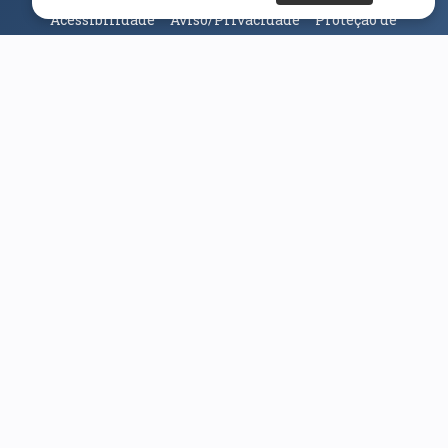
Acessibilidade
Aviso/Privacidade
Proteção de
Dados
Universidade da Beira Interior
© 2026
Parceiros e Financiadores
(abre em nova janela)
(abre em nova janela)
(abre em nova janela)
(abre em nova janela)
(abre em nova janela)
(abre em nova janela)