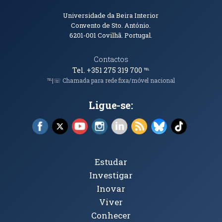
Informações de Contacto
Universidade da Beira Interior
Convento de Sto. António.
6201-001
Covilhã. Portugal.
Contactos
Tel. +351 275 319 700
℡
℡|☏ Chamada para rede fixa/móvel nacional
Ligue-se:
Facebook (abre em nova janela)
X (abre em nova janela)
YouTube (abre em nova janela)
Instagram (abre em nova janela)
LinkedIn (abre em nova ja
RSS (abre em nova ja
Bluesky (abre e
TikTok (a
Tópicos Principais
Estudar
Investigar
Inovar
Viver
Conhecer