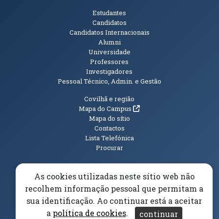
Públicos
Estudantes
Candidatos
Candidatos Internacionais
Alumni
Universidade
Professores
Investigadores
Pessoal Técnico, Admin. e Gestão
Informações Adicionais
Covilhã e região
(abre em nova janela)
Mapa do Campus
Mapa do sítio
Contactos
Lista Telefónica
Procurar
As cookies utilizadas neste sítio web não
recolhem informação pessoal que permitam a
(abre em n
Elogios, Sugestões e Reclamações
Livro Amarelo
sua identificação. Ao continuar está a aceitar
(abre em nova janela)
Canal Denúncia
a
política de cookies
.
continuar