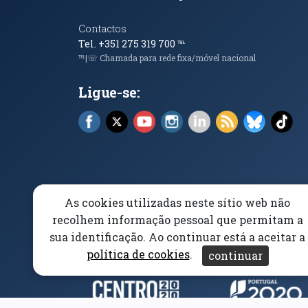
Contactos
Tel. +351 275 319 700
℡
℡|☏ Chamada para rede fixa/móvel nacional
Ligue-se:
Facebook (abre em nova janela)
X (abre em nova janela)
YouTube (abre em nova janela)
Instagram (abre em nova 
LinkedIn (abre em n
RSS (abre em n
Bluesky 
Tik
As cookies utilizadas neste sítio web não
Elogios, Sugestões e Reclamações
Livro Amarel
recolhem informação pessoal que permitam a
sua identificação. Ao continuar está a aceitar a
Acessibilidade
Aviso/Privacidade
Proteção 
política de cookies
.
continuar
Parceiros e Financiad
(abre em nova janela)