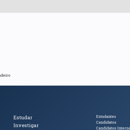
ndeiro
cto
Tópicos Principais
Público
Estudantes
Estudar
Candidatos
Investigar
Candidatos Intern