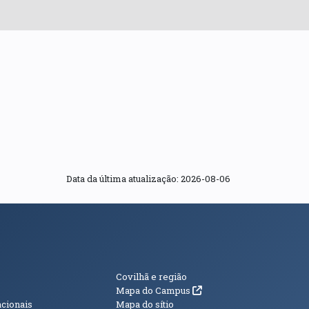
Data da última atualização: 2026-08-06
s
Informações Adici
Covilhã e região
(abre em nova janela)
Mapa do Campus
acionais
Mapa do sítio