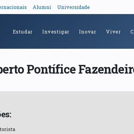
ernacionais
Alumni
Universidade
Estudar
Investigar
Inovar
Viver
C
berto Pontífice Fazendeir
es:
torista