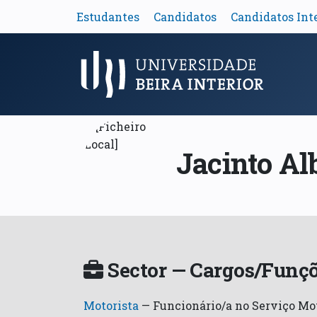
Estudantes
Candidatos
Candidatos Int
Menu Principal
Jacinto Al
Sector — Cargos/Funçõ
Motorista
—
Funcionário/a no Serviço Mo