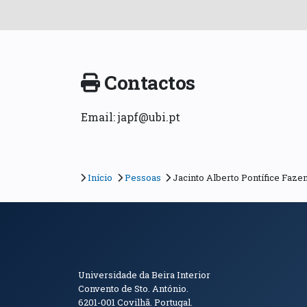
Contactos
Email: japf@ubi.pt
Início
Pessoas
Jacinto Alberto Pontífice Faze
Informações de Conta
Universidade da Beira Interior
Convento de Sto. António.
6201-001
Covilhã. Portugal.