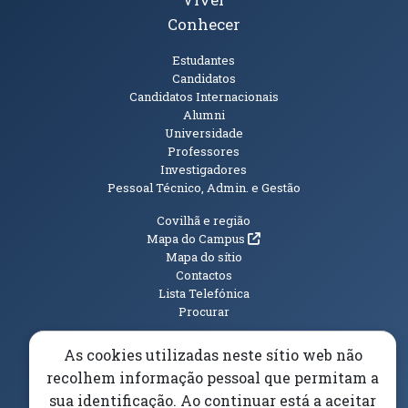
Conhecer
Públicos
Estudantes
Candidatos
Candidatos Internacionais
Alumni
Universidade
Professores
Investigadores
Pessoal Técnico, Admin. e Gestão
Informações Adicionais
Covilhã e região
(abre em nova janela)
Mapa do Campus
Mapa do sítio
Contactos
Lista Telefónica
Procurar
As cookies utilizadas neste sítio web não
recolhem informação pessoal que permitam a
sua identificação. Ao continuar está a aceitar
(abre em n
Elogios, Sugestões e Reclamações
Livro Amarelo