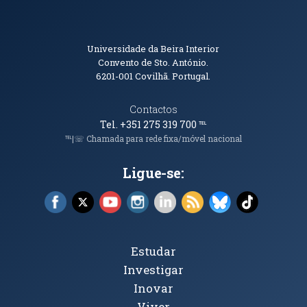
Informações de Contacto
Universidade da Beira Interior
Convento de Sto. António.
6201-001
Covilhã. Portugal.
Contactos
Tel. +351 275 319 700
℡
℡|☏ Chamada para rede fixa/móvel nacional
Ligue-se:
Facebook (abre em nova janela)
X (abre em nova janela)
YouTube (abre em nova janela)
Instagram (abre em nova janela)
LinkedIn (abre em nova ja
RSS (abre em nova ja
Bluesky (abre e
TikTok (a
Tópicos Principais
Estudar
Investigar
Inovar
Viver