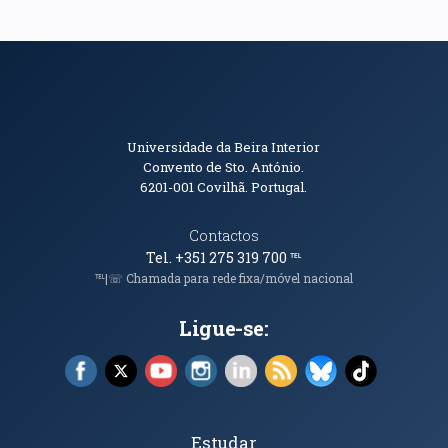
Informações de Contacto
Universidade da Beira Interior
Convento de Sto. António.
6201-001
Covilhã. Portugal.
Contactos
Tel. +351 275 319 700
℡
℡|☏ Chamada para rede fixa/móvel nacional
Ligue-se:
Facebook (abre em nova janela)
X (abre em nova janela)
YouTube (abre em nova janela)
Instagram (abre em nova janela)
LinkedIn (abre em nova ja
RSS (abre em nova ja
Bluesky (abre e
TikTok (a
Tópicos Principais
Estudar