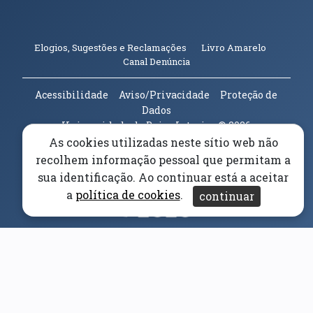
(abre em n
Elogios, Sugestões e Reclamações
Livro Amarelo
(abre em nova janela)
Canal Denúncia
Acessibilidade
Aviso/Privacidade
Proteção de
Dados
Universidade da Beira Interior
© 2026
As cookies utilizadas neste sítio web não
recolhem informação pessoal que permitam a
Parceiros e Financiadores
(abre em nova janela)
sua identificação. Ao continuar está a aceitar
a
política de cookies
.
continuar
(abre em nova janela)
(abre em nova janela)
(abre em nova janela)
(abre em nova janela)