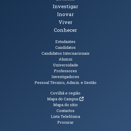
Investigar
Inovar
Viver
Conhecer
Públicos
Estudantes
Candidatos
Candidatos Internacionais
Alumni
Universidade
Professores
Investigadores
Pessoal Técnico, Admin. e Gestão
Informações Adicionais
Covilhã e região
(abre em nova janela)
Mapa do Campus
Mapa do sítio
Contactos
Lista Telefónica
Procurar