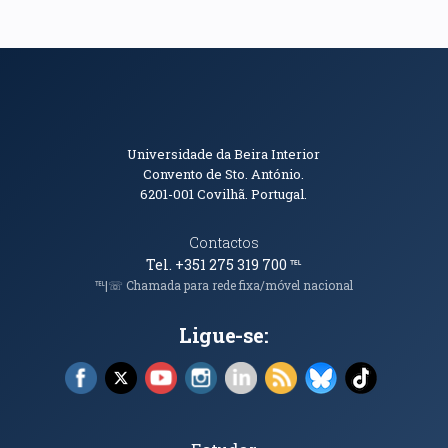
Informações de Contacto
Universidade da Beira Interior
Convento de Sto. António.
6201-001
Covilhã. Portugal.
Contactos
Tel. +351 275 319 700
℡
℡|☏ Chamada para rede fixa/móvel nacional
Ligue-se:
Facebook (abre em nova janela)
X (abre em nova janela)
YouTube (abre em nova janela)
Instagram (abre em nova janela)
LinkedIn (abre em nova ja
RSS (abre em nova ja
Bluesky (abre e
TikTok (a