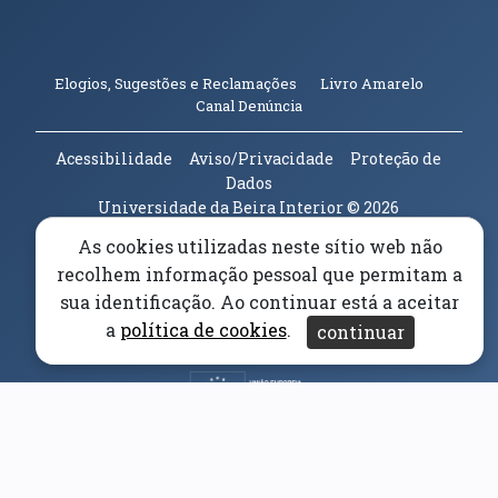
(abre em n
Elogios, Sugestões e Reclamações
Livro Amarelo
(abre em nova janela)
Canal Denúncia
Acessibilidade
Aviso/Privacidade
Proteção de
Dados
Universidade da Beira Interior
© 2026
As cookies utilizadas neste sítio web não
Parceiros e Financiadores
recolhem informação pessoal que permitam a
(abre em nova janela)
sua identificação. Ao continuar está a aceitar
(abre em nova janela)
a
política de cookies
.
continuar
(abre em nova janela)
(abre em nova janela)
(abre em nova janela)