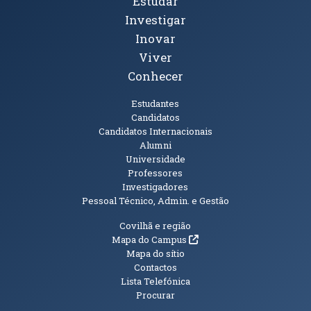
Tópicos Principais
Estudar
Investigar
Inovar
Viver
Conhecer
Públicos
Estudantes
Candidatos
Candidatos Internacionais
Alumni
Universidade
Professores
Investigadores
Pessoal Técnico, Admin. e Gestão
Informações Adicionais
Covilhã e região
(abre em nova janela)
Mapa do Campus
Mapa do sítio
Contactos
Lista Telefónica
Procurar