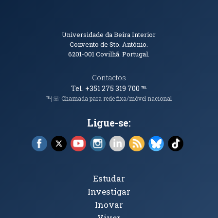
Informações de Contacto
Universidade da Beira Interior
Convento de Sto. António.
6201-001
Covilhã. Portugal.
Contactos
Tel. +351 275 319 700
℡
℡|☏ Chamada para rede fixa/móvel nacional
Ligue-se:
Facebook (abre em nova janela)
X (abre em nova janela)
YouTube (abre em nova janela)
Instagram (abre em nova janela)
LinkedIn (abre em nova ja
RSS (abre em nova ja
Bluesky (abre e
TikTok (a
Tópicos Principais
Estudar
Investigar
Inovar
Viver