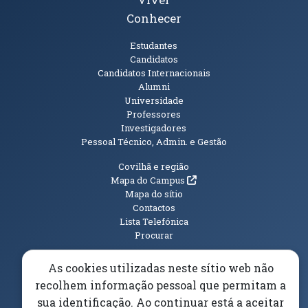
Conhecer
Públicos
Estudantes
Candidatos
Candidatos Internacionais
Alumni
Universidade
Professores
Investigadores
Pessoal Técnico, Admin. e Gestão
Informações Adicionais
Covilhã e região
(abre em nova janela)
Mapa do Campus
Mapa do sítio
Contactos
Lista Telefónica
Procurar
As cookies utilizadas neste sítio web não
recolhem informação pessoal que permitam a
sua identificação. Ao continuar está a aceitar
(abre em n
Elogios, Sugestões e Reclamações
Livro Amarelo