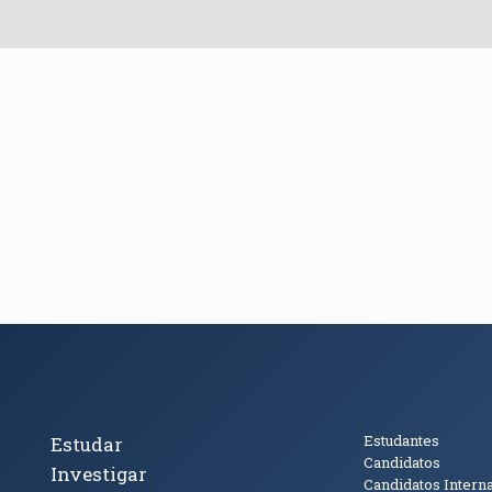
cto
Tópicos Principais
Público
Estudantes
Estudar
Candidatos
Investigar
Candidatos Intern