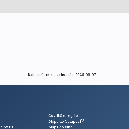
Data da última atualização: 2026-08-07
s
Informações Adici
Covilhã e região
(abre em nova janela)
Mapa do Campus
acionais
Mapa do sítio