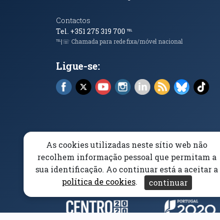
Contactos
Tel. +351 275 319 700
℡
℡|☏ Chamada para rede fixa/móvel nacional
Ligue-se:
Facebook (abre em nova janela)
X (abre em nova janela)
YouTube (abre em nova janela)
Instagram (abre em nova 
LinkedIn (abre em n
RSS (abre em n
Bluesky 
Tik
As cookies utilizadas neste sítio web não
Elogios, Sugestões e Reclamações
Livro Amarel
recolhem informação pessoal que permitam a
sua identificação. Ao continuar está a aceitar a
Acessibilidade
Aviso/Privacidade
Proteção 
política de cookies
.
continuar
Parceiros e Financiad
(abre em nova janela)