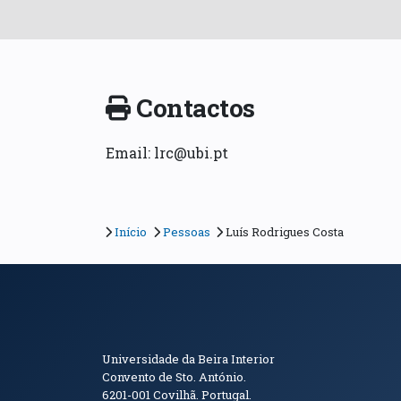
Contactos
Email: lrc@ubi.pt
Início
Pessoas
Luís Rodrigues Costa
Informações de Conta
Universidade da Beira Interior
Convento de Sto. António.
6201-001
Covilhã. Portugal.