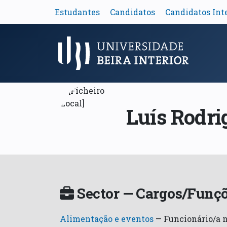
Estudantes
Candidatos
Candidatos Int
Menu Principal
Luís Rodri
Sector — Cargos/Funçõ
Alimentação e eventos
—
Funcionário/a 