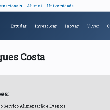
ernacionais
Alumni
Universidade
Estudar
Investigar
Inovar
Viver
C
gues Costa
es:
no Serviço Alimentação e Eventos