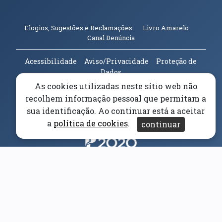
(abre em n
Elogios, Sugestões e Reclamações
Livro Amarelo
(abre em nova janela)
Canal Denúncia
Acessibilidade
Aviso/Privacidade
Proteção de
Dados
Universidade da Beira Interior
© 2026
As cookies utilizadas neste sítio web não
recolhem informação pessoal que permitam a
sua identificação. Ao continuar está a aceitar
Parceiros e Financiadores
(abre em nova janela)
a
política de cookies
.
continuar
(abre em nova janela)
(abre em nova janela)
(abre em nova janela)
(abre em nova janela)