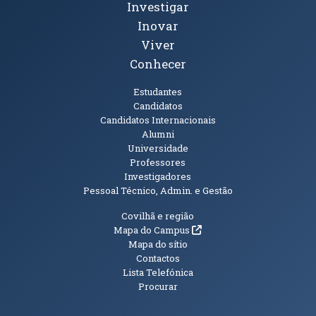
Investigar
Inovar
Viver
Conhecer
Públicos
Estudantes
Candidatos
Candidatos Internacionais
Alumni
Universidade
Professores
Investigadores
Pessoal Técnico, Admin. e Gestão
Informações Adicionais
Covilhã e região
(abre em nova janela)
Mapa do Campus
Mapa do sítio
Contactos
Lista Telefónica
Procurar