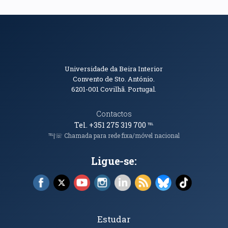
Informações de Contacto
Universidade da Beira Interior
Convento de Sto. António.
6201-001
Covilhã. Portugal.
Contactos
Tel. +351 275 319 700
℡
℡|☏ Chamada para rede fixa/móvel nacional
Ligue-se:
Facebook (abre em nova janela)
X (abre em nova janela)
YouTube (abre em nova janela)
Instagram (abre em nova janela)
LinkedIn (abre em nova ja
RSS (abre em nova ja
Bluesky (abre e
TikTok (a
Tópicos Principais
Estudar