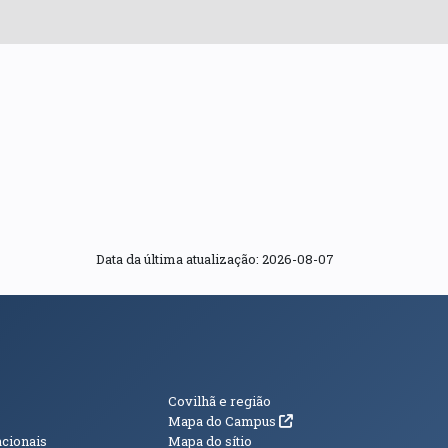
Data da última atualização: 2026-08-07
s
Informações Adici
Covilhã e região
(abre em nova janela)
Mapa do Campus
acionais
Mapa do sítio