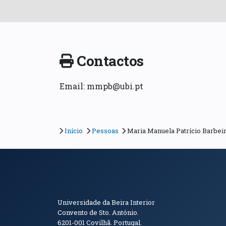
Contactos
Email: mmpb@ubi.pt
Início
Pessoas
Maria Manuela Patrício Barbei
Informações de Conta
Universidade da Beira Interior
Convento de Sto. António.
6201-001
Covilhã. Portugal.