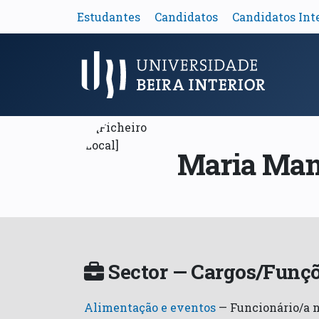
Estudantes
Candidatos
Candidatos Int
Menu Principal
Maria Manu
Sector — Cargos/Funçõ
Alimentação e eventos
—
Funcionário/a 