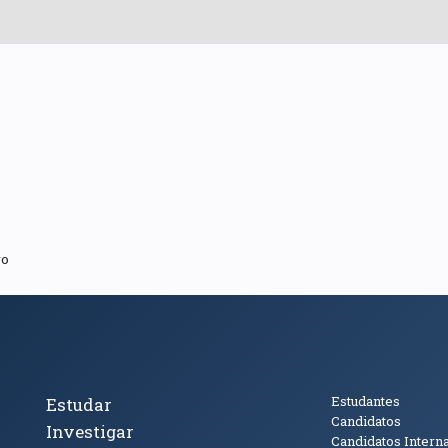
ro
cto
Tópicos Principais
Público
Estudantes
Estudar
Candidatos
Investigar
Candidatos Intern