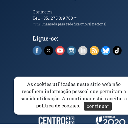
Contactos
Tel. +351 275 319 700
℡
℡|☏ Chamada para rede fixa/móvel nacional
Ligue-se:
Facebook (abre em nova janela)
X (abre em nova janela)
YouTube (abre em nova janela)
Instagram (abre em nova 
LinkedIn (abre em n
RSS (abre em n
Bluesky 
Tik
As cookies utilizadas neste sítio web não
Elogios, Sugestões e Reclamações
Livro Amarel
recolhem informação pessoal que permitam a
sua identificação. Ao continuar está a aceitar a
Acessibilidade
Aviso/Privacidade
Proteção 
política de cookies
.
continuar
Parceiros e Financiad
(abre em nova janela)