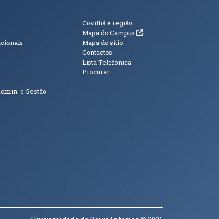
s
Informações Adici
Covilhã e região
(abre em nova janela)
Mapa do Campus
acionais
Mapa do sítio
Contactos
Lista Telefónica
Procurar
Admin. e Gestão