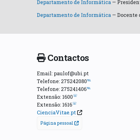
Departamento de Informática
—
Presiden
Departamento de Informática
—
Docente 
Contactos
Email: paulof@ubi.pt
Telefone: 275242080
℡
Telefone: 275241406
℡
☏
Extensão: 1600
☏
Extensão: 1616
CienciaVitae.pt
Página pessoal