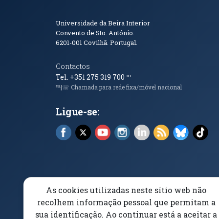
Informações de Conta
Universidade da Beira Interior
Convento de Sto. António.
6201-001
Covilhã. Portugal.
Contactos
Tel. +351 275 319 700
℡
℡|☏ Chamada para rede fixa/móvel nacional
Ligue-se:
Facebook (abre em nova janela)
X (abre em nova janela)
YouTube (abre em nova janela)
Instagram (abre em nova 
LinkedIn (abre em n
RSS (abre em n
Bluesky 
Tik
As cookies utilizadas neste sítio web não
Elogios, Sugestões e Reclamações
Livro Amarel
recolhem informação pessoal que permitam a
sua identificação. Ao continuar está a aceitar a