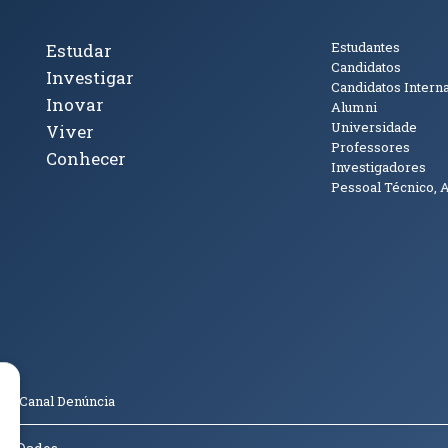
cto
Tópicos Principais
Público
Estudantes
Estudar
Candidatos
Investigar
Candidatos Intern
Inovar
Alumni
Universidade
Viver
Professores
Conhecer
Investigadores
Pessoal Técnico, 
janela)
ova janela)
ova janela)
(abre em nova janela)
Tok (abre em nova janela)
(abre em nova janela)
(abre em nova janela)
o
Canal Denúncia