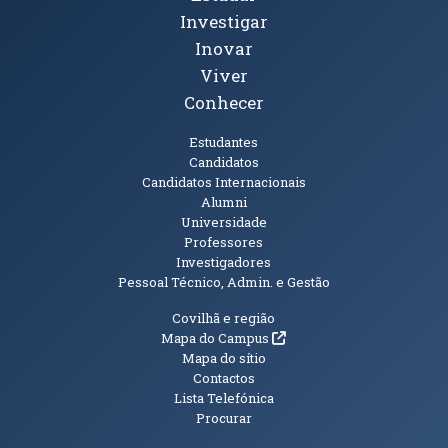
Investigar
Inovar
Viver
Conhecer
Públicos
Estudantes
Candidatos
Candidatos Internacionais
Alumni
Universidade
Professores
Investigadores
Pessoal Técnico, Admin. e Gestão
Informações Adicionais
Covilhã e região
(abre em nova janela)
Mapa do Campus
Mapa do sítio
Contactos
Lista Telefónica
Procurar