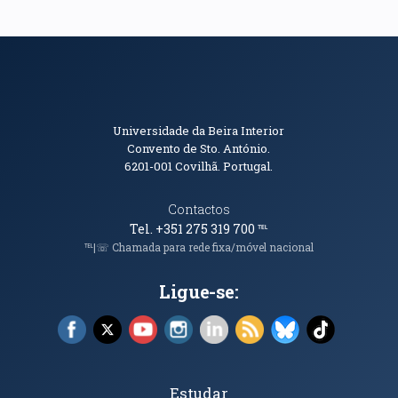
Informações de Contacto
Universidade da Beira Interior
Convento de Sto. António.
6201-001
Covilhã. Portugal.
Contactos
Tel. +351 275 319 700
℡
℡|☏ Chamada para rede fixa/móvel nacional
Ligue-se:
Facebook (abre em nova janela)
X (abre em nova janela)
YouTube (abre em nova janela)
Instagram (abre em nova janela)
LinkedIn (abre em nova ja
RSS (abre em nova ja
Bluesky (abre e
TikTok (a
Tópicos Principais
Estudar