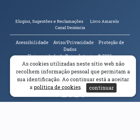
(abre em n
Elogios, Sugestões e Reclamações
Livro Amarelo
(abre em nova janela)
Canal Denúncia
Acessibilidade
Aviso/Privacidade
Proteção de
Dados
Universidade da Beira Interior
© 2026
As cookies utilizadas neste sítio web não
recolhem informação pessoal que permitam a
Parceiros e Financiadores
(abre em nova janela)
sua identificação. Ao continuar está a aceitar
a
política de cookies
.
continuar
(abre em nova janela)
(abre em nova janela)
(abre em nova janela)
(abre em nova janela)