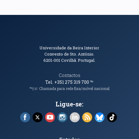
Informações de Contacto
Universidade da Beira Interior
Convento de Sto. António.
6201-001
Covilhã. Portugal.
Contactos
Tel. +351 275 319 700
℡
℡|☏ Chamada para rede fixa/móvel nacional
Ligue-se:
Facebook (abre em nova janela)
X (abre em nova janela)
YouTube (abre em nova janela)
Instagram (abre em nova janela)
LinkedIn (abre em nova ja
RSS (abre em nova ja
Bluesky (abre e
TikTok (a