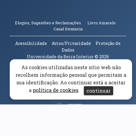
(abre em n
Elogios, Sugestões e Reclamações
Livro Amarelo
(abre em nova janela)
Canal Denúncia
Acessibilidade
Aviso/Privacidade
Proteção de
Dados
Universidade da Beira Interior
© 2026
As cookies utilizadas neste sítio web não
Parceiros e Financiadores
recolhem informação pessoal que permitam a
(abre em nova janela)
sua identificação. Ao continuar está a aceitar
(abre em nova janela)
a
política de cookies
.
continuar
(abre em nova janela)
(abre em nova janela)
(abre em nova janela)