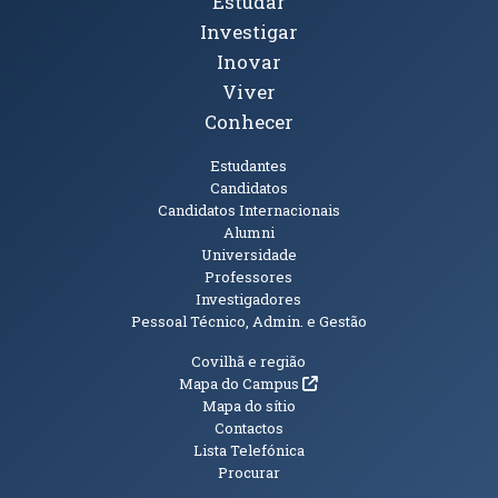
Tópicos Principais
Estudar
Investigar
Inovar
Viver
Conhecer
Públicos
Estudantes
Candidatos
Candidatos Internacionais
Alumni
Universidade
Professores
Investigadores
Pessoal Técnico, Admin. e Gestão
Informações Adicionais
Covilhã e região
(abre em nova janela)
Mapa do Campus
Mapa do sítio
Contactos
Lista Telefónica
Procurar