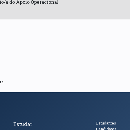
io/a do Apoio Operacional
ra
cto
Tópicos Principais
Público
Estudantes
Estudar
Candidatos