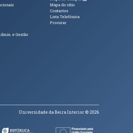
acionais
Mapa do sítio
Contactos
Lista Telefónica
Procurar
Admin. e Gestão
Universidade da Beira Interior
© 2026
a janela)
(abre em nova janela)
(abre em nova janela