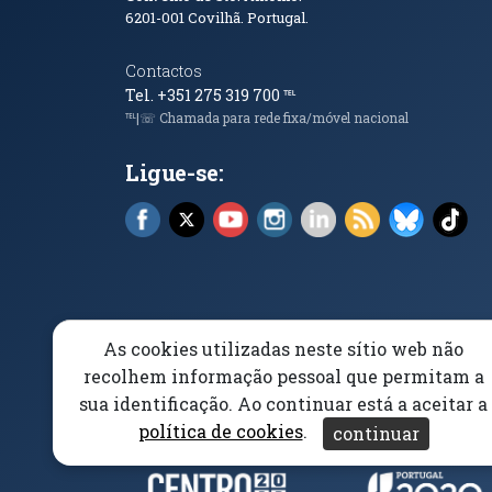
6201-001
Covilhã. Portugal.
Contactos
Tel. +351 275 319 700
℡
℡|☏ Chamada para rede fixa/móvel nacional
Ligue-se:
Facebook (abre em nova janela)
X (abre em nova janela)
YouTube (abre em nova janela)
Instagram (abre em nova 
LinkedIn (abre em n
RSS (abre em n
Bluesky 
Tik
As cookies utilizadas neste sítio web não
Elogios, Sugestões e Reclamações
Livro Amarel
recolhem informação pessoal que permitam a
sua identificação. Ao continuar está a aceitar a
Acessibilidade
Aviso/Privacidade
Proteção 
política de cookies
.
continuar
Parceiros e Financiad
(abre em nova janela)