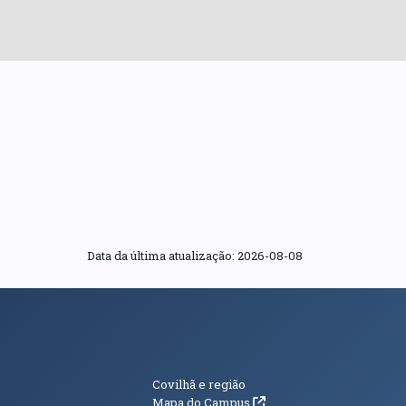
Data da última atualização: 2026-08-08
s
Informações Adici
Covilhã e região
(abre em nova janela)
Mapa do Campus