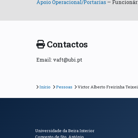
Apoio Operacional/Portarias
—
Funcionár
Contactos
Email: vaft@ubi.pt
Início
Pessoas
Victor Alberto Freirinha Teixei
Informações de Conta
Universidade da Beira Interior
Convento de Sto. António.